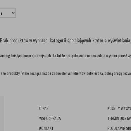
Brak produktów w wybranej kategorii spełniających kryteria wyświetlania.
 według ścisłych norm europejskich. To także certyfikowana odpowiednio wysoka jakość 
sze produkty. Stale rosnąca liczba zadowolonych klientów potwierdza, dobrą drogę rozwo
O NAS
KOSZTY WYSYŁ
WSPÓŁPRACA
TERMIN DOST
KONTAKT
REGULAMIN SK