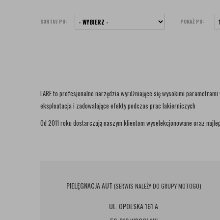
SORTUJ PO:
POKAŻ PO:
LARE to profesjonalne narzędzia wyróżniające się wysokimi parametrami
eksploatacja i zadowalające efekty podczas prac lakierniczych
Od 2011 roku dostarczają naszym klientom wyselekcjonowane oraz najlep
PIELĘGNACJA AUT
(SERWIS NALEŻY DO GRUPY MOTOGO)
UL. OPOLSKA 161 A