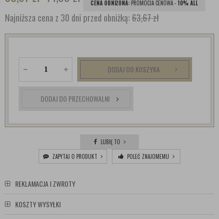
CENA OBNIŻONA:
PROMOCJA CENOWA -
10% ALL
Najniższa cena z 30 dni przed obniżką:
63,67 zł
DODAJ DO KOSZYKA
DODAJ DO PRZECHOWALNI
LUBIĘ TO
ZAPYTAJ O PRODUKT
POLEĆ ZNAJOMEMU
REKLAMACJA I ZWROTY
KOSZTY WYSYŁKI