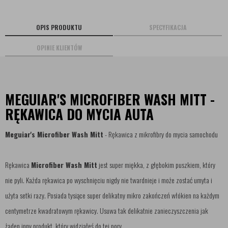
OPIS PRODUKTU
SPECYFIKACJA
OPINIE KLIENTÓW
MEGUIAR'S MICROFIBER WASH MITT -
RĘKAWICA DO MYCIA AUTA
Meguiar's Microfiber Wash Mitt
- Rękawica z mikrofibry do mycia samochodu
Rękawica
Microfiber Wash Mitt
jest super miękka, z głębokim puszkiem, który
nie pyli. Każda rękawica po wyschnięciu nigdy nie twardnieje i może zostać umyta i
użyta setki razy. Posiada tysiące super delikatny mikro zakończeń włókien na każdym
centymetrze kwadratowym rękawicy. Usuwa tak delikatnie zanieczyszczenia jak
żaden inny produkt, który widziałeś do tej pory.