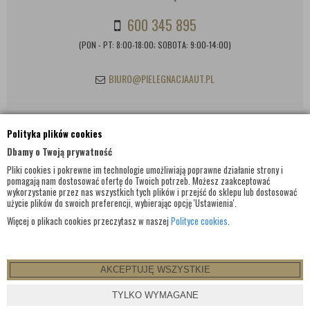
600 345 895
(PON - PT: 8:00-18:00; SOBOTA: 9:00-14:00)
BIURO@PIELEGNACJAAUT.PL
Polityka plików cookies
INFORMACJE KONTAKTOWE
Dbamy o Twoją prywatność
Pliki cookies i pokrewne im technologie umożliwiają poprawne działanie strony i
pomagają nam dostosować ofertę do Twoich potrzeb. Możesz zaakceptować
wykorzystanie przez nas wszystkich tych plików i przejść do sklepu lub dostosować
użycie plików do swoich preferencji, wybierając opcję 'Ustawienia'.
Więcej o plikach cookies przeczytasz w naszej
Polityce cookies
.
AKCEPTUJĘ WSZYSTKIE
© WSZELKIE PRAWA ZASTRZEŻONE 2017 |
PIELEGNACJAAUT.PL
TYLKO WYMAGANE