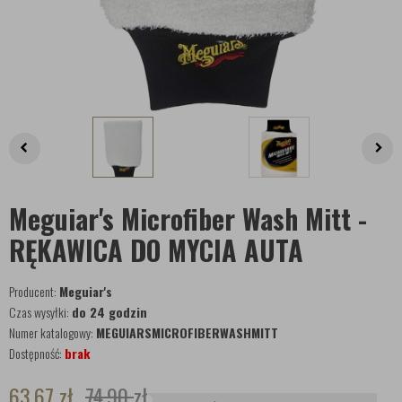
Meguiar's Microfiber Wash Mitt -
RĘKAWICA DO MYCIA AUTA
Producent:
Meguiar's
Czas wysyłki:
do 24 godzin
Numer katalogowy:
MEGUIARSMICROFIBERWASHMITT
Dostępność:
brak
63,67
zł
74,90
zł