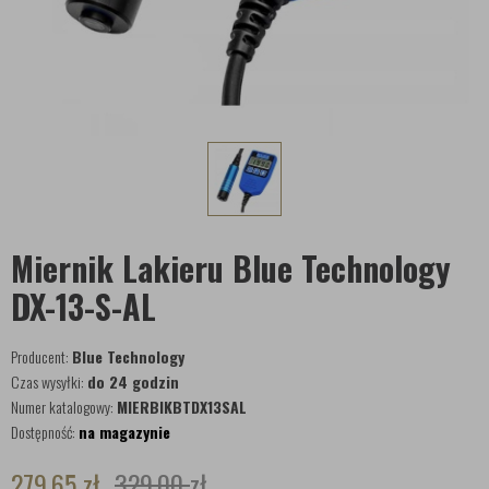
Miernik Lakieru Blue Technology
DX-13-S-AL
Producent:
Blue Technology
Czas wysyłki:
do 24 godzin
Numer katalogowy:
MIERBIKBTDX13SAL
Dostępność:
na magazynie
279,65
zł
329,00
zł