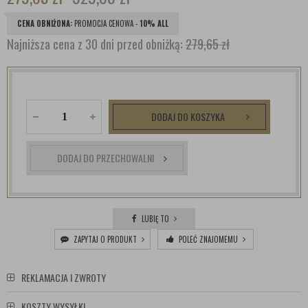
CENA OBNIŻONA:
PROMOCJA CENOWA -
10% ALL
Najniższa cena z 30 dni przed obniżką:
279,65 zł
DODAJ DO KOSZYKA
DODAJ DO PRZECHOWALNI
LUBIĘ TO
ZAPYTAJ O PRODUKT
POLEĆ ZNAJOMEMU
REKLAMACJA I ZWROTY
KOSZTY WYSYŁKI