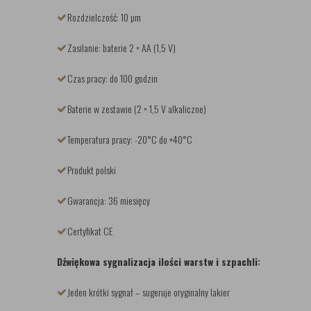
Rozdzielczość: 10 µm
Zasilanie: baterie 2 × AA (1,5 V)
Czas pracy: do 100 godzin
Baterie w zestawie (2 × 1,5 V alkaliczne)
Temperatura pracy: -20°C do +40°C
Produkt polski
Gwarancja: 36 miesięcy
Certyfikat CE
Dźwiękowa sygnalizacja ilości warstw i szpachli:
Jeden krótki sygnał – sugeruje oryginalny lakier