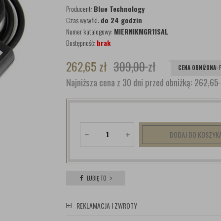
Producent:
Blue Technology
Czas wysyłki:
do 24 godzin
Numer katalogowy:
MIERNIKMGR11SAL
Dostępność:
brak
262,65
zł
309,00
zł
CENA OBNIŻONA:
Najniższa cena z 30 dni przed obniżką:
262,65 
DODAJ DO KOSZYK
LUBIĘ TO
REKLAMACJA I ZWROTY