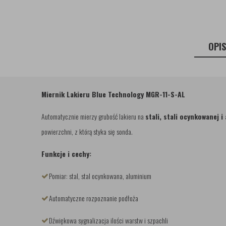
OPI
Miernik Lakieru Blue Technology MGR-11-S-AL
Automatycznie mierzy grubość lakieru na
stali, stali ocynkowanej 
powierzchni, z którą styka się sonda.
Funkcje i cechy:
Pomiar: stal, stal ocynkowana, aluminium
Automatyczne rozpoznanie podłoża
Dźwiękowa sygnalizacja ilości warstw i szpachli