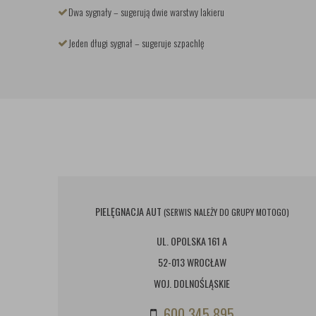
Dwa sygnały – sugerują dwie warstwy lakieru
Jeden długi sygnał – sugeruje szpachlę
PIELĘGNACJA AUT
(SERWIS NALEŻY DO GRUPY MOTOGO)
UL. OPOLSKA 161 A
52-013 WROCŁAW
WOJ. DOLNOŚLĄSKIE
600 345 895