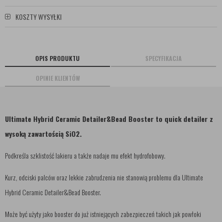
KOSZTY WYSYŁKI
OPIS PRODUKTU
SPECYFIKACJA
OPINIE KLIENTÓW
Ultimate Hybrid Ceramic Detailer&Bead Booster to quick detailer z
wysoką zawartością SiO2.
Podkreśla szklistość lakieru a także nadaje mu efekt hydrofobowy.
Kurz, odciski palców oraz lekkie zabrudzenia nie stanowią problemu dla Ultimate
Hybrid Ceramic Detailer&Bead Booster.
Może być użyty jako booster do już istniejących zabezpieczeń takich jak powłoki