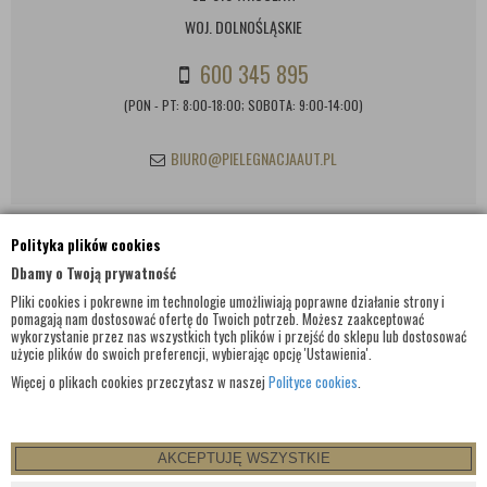
WOJ. DOLNOŚLĄSKIE
600 345 895
(PON - PT: 8:00-18:00; SOBOTA: 9:00-14:00)
BIURO@PIELEGNACJAAUT.PL
Polityka plików cookies
INFORMACJE KONTAKTOWE
Dbamy o Twoją prywatność
Pliki cookies i pokrewne im technologie umożliwiają poprawne działanie strony i
pomagają nam dostosować ofertę do Twoich potrzeb. Możesz zaakceptować
wykorzystanie przez nas wszystkich tych plików i przejść do sklepu lub dostosować
użycie plików do swoich preferencji, wybierając opcję 'Ustawienia'.
Więcej o plikach cookies przeczytasz w naszej
Polityce cookies
.
AKCEPTUJĘ WSZYSTKIE