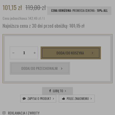
101,15
zł
119,00
zł
CENA OBNIŻONA:
PROMOCJA CENOWA -
10% ALL
Cena jednostkowa: 142,46
zł
/ l
Najniższa cena z 30 dni przed obniżką:
101,15 zł
DODAJ DO KOSZYKA
DODAJ DO PRZECHOWALNI
LUBIĘ TO
ZAPYTAJ O PRODUKT
POLEĆ ZNAJOMEMU
REKLAMACJA I ZWROTY