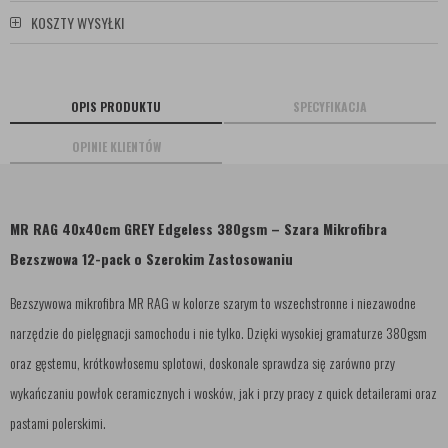
KOSZTY WYSYŁKI
OPIS PRODUKTU
SPECYFIKACJA
OPINIE KLIENTÓW
MR RAG 40x40cm GREY Edgeless 380gsm – Szara Mikrofibra
Bezszwowa 12-pack o Szerokim Zastosowaniu
Bezszywowa mikrofibra MR RAG w kolorze szarym to wszechstronne i niezawodne
narzędzie do pielęgnacji samochodu i nie tylko. Dzięki wysokiej gramaturze 380gsm
oraz gęstemu, krótkowłosemu splotowi, doskonale sprawdza się zarówno przy
wykańczaniu powłok ceramicznych i wosków, jak i przy pracy z quick detailerami oraz
pastami polerskimi.