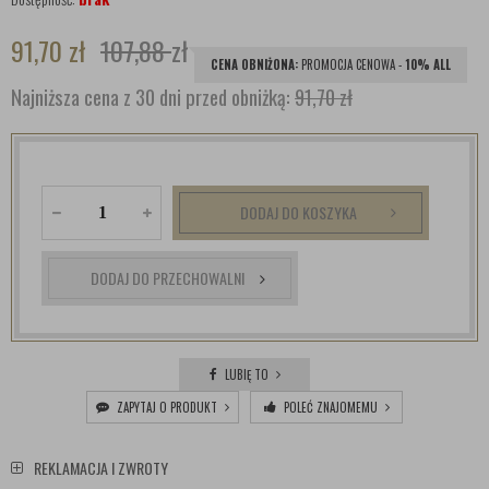
91,70
zł
107,88
zł
CENA OBNIŻONA:
PROMOCJA CENOWA -
10% ALL
Najniższa cena z 30 dni przed obniżką:
91,70 zł
DODAJ DO KOSZYKA
DODAJ DO PRZECHOWALNI
LUBIĘ TO
ZAPYTAJ O PRODUKT
POLEĆ ZNAJOMEMU
REKLAMACJA I ZWROTY