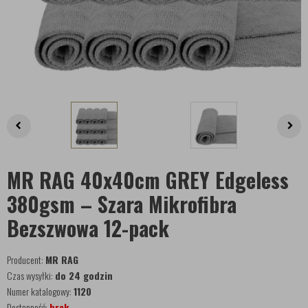
MR RAG 40x40cm GREY Edgeless
380gsm – Szara Mikrofibra
Bezszwowa 12-pack
Producent:
MR RAG
Czas wysyłki:
do 24 godzin
Numer katalogowy:
1120
Dostępność:
brak