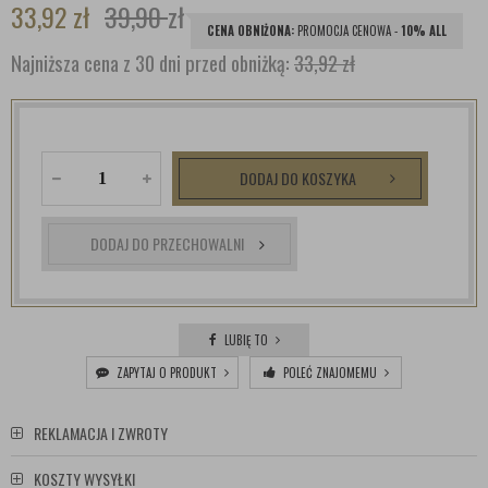
33,92
zł
39,90
zł
CENA OBNIŻONA:
PROMOCJA CENOWA -
10% ALL
Najniższa cena z 30 dni przed obniżką:
33,92 zł
DODAJ DO KOSZYKA
DODAJ DO PRZECHOWALNI
LUBIĘ TO
ZAPYTAJ O PRODUKT
POLEĆ ZNAJOMEMU
REKLAMACJA I ZWROTY
KOSZTY WYSYŁKI