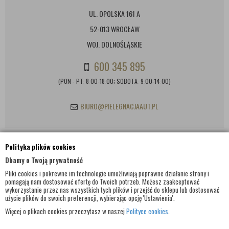
UL. OPOLSKA 161 A
52-013 WROCŁAW
WOJ. DOLNOŚLĄSKIE
600 345 895
(PON - PT: 8:00-18:00; SOBOTA: 9:00-14:00)
BIURO@PIELEGNACJAAUT.PL
Polityka plików cookies
INFORMACJE KONTAKTOWE
Dbamy o Twoją prywatność
Pliki cookies i pokrewne im technologie umożliwiają poprawne działanie strony i
pomagają nam dostosować ofertę do Twoich potrzeb. Możesz zaakceptować
wykorzystanie przez nas wszystkich tych plików i przejść do sklepu lub dostosować
użycie plików do swoich preferencji, wybierając opcję 'Ustawienia'.
Więcej o plikach cookies przeczytasz w naszej
Polityce cookies
.