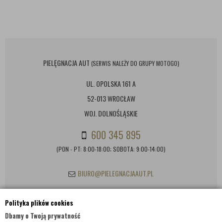
PIELĘGNACJA AUT
(SERWIS NALEŻY DO GRUPY MOTOGO)
UL. OPOLSKA 161 A
52-013 WROCŁAW
WOJ. DOLNOŚLĄSKIE
600 345 895
(PON - PT: 8:00-18:00; SOBOTA: 9:00-14:00)
BIURO@PIELEGNACJAAUT.PL
Polityka plików cookies
INFORMACJE KONTAKTOWE
Dbamy o Twoją prywatność