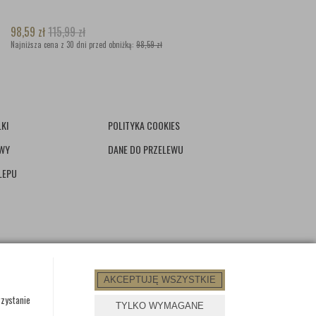
98,59
zł
115,99
zł
Najniższa cena z 30 dni przed obniżką:
98,59 zł
KI
POLITYKA COOKIES
AWY
DANE DO PRZELEWU
LEPU
AKCEPTUJĘ WSZYSTKIE
rzystanie
TYLKO WYMAGANE