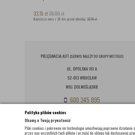
33,15
zł
39,00
zł
Najniższa cena z 30 dni przed obniżką:
33,15 zł
PIELĘGNACJA AUT
(SERWIS NALEŻY DO GRUPY MOTOGO)
UL. OPOLSKA 161 A
52-013 WROCŁAW
WOJ. DOLNOŚLĄSKIE
600 345 895
(PON - PT: 8:00-18:00; SOBOTA: 9:00-14:00)
Polityka plików cookies
Dbamy o Twoją prywatność
BIURO@PIELEGNACJAAUT.PL
Pliki cookies i pokrewne im technologie umożliwiają poprawne działani
przez nas wszystkich tych plików i przejść do sklepu lub dostosować użyc