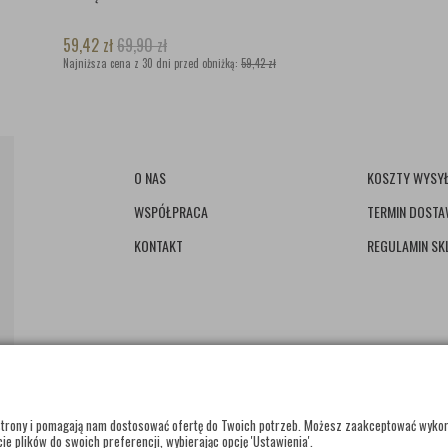
59,42
zł
69,90
zł
Najniższa cena z 30 dni przed obniżką:
59,42 zł
O NAS
KOSZTY WYSYŁ
WSPÓŁPRACA
TERMIN DOST
KONTAKT
REGULAMIN SK
e strony i pomagają nam dostosować ofertę do Twoich potrzeb. Możesz zaakceptować wyko
ie plików do swoich preferencji, wybierając opcję 'Ustawienia'.