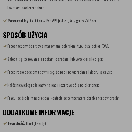
twardych powierzchniach.
Powered by ZviZZer
– Pads99 jest częścią grupy ZviZZer.
SPOSÓB UŻYCIA
Przeznaczony do pracy z maszynami polerskimi typu dual action (DA).
Zaleca się stosowanie z pastami o średniej lub wysokiej sile cięcia.
Przed rozpoczęciem upewnij się, że pad i powierzchnia lakieru są czyste.
Nałóż niewielką ilość pasty na pad i rozprowadź ją po elemencie.
Pracuj ze średnim naciskiem, kontrolując temperaturę obrabianej powierzchni.
DODATKOWE INFORMACJE
Twardość
: Hard (twardy)