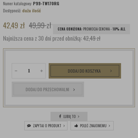
Numer katalogowy:
P99-TW170RG
Dostępność:
duża ilość
42,49
zł
49,99
zł
CENA OBNIŻONA:
PROMOCJA CENOWA -
10% ALL
Najniższa cena z 30 dni przed obniżką:
42,49 zł
DODAJ DO KOSZYKA
DODAJ DO PRZECHOWALNI
LUBIĘ TO
ZAPYTAJ O PRODUKT
POLEĆ ZNAJOMEMU