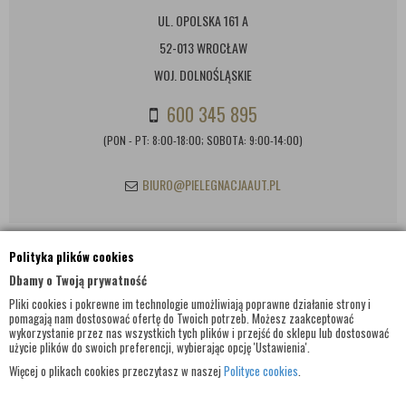
UL. OPOLSKA 161 A
52-013 WROCŁAW
WOJ. DOLNOŚLĄSKIE
600 345 895
(PON - PT: 8:00-18:00; SOBOTA: 9:00-14:00)
BIURO@PIELEGNACJAAUT.PL
Polityka plików cookies
INFORMACJE KONTAKTOWE
Dbamy o Twoją prywatność
Pliki cookies i pokrewne im technologie umożliwiają poprawne działanie strony i
pomagają nam dostosować ofertę do Twoich potrzeb. Możesz zaakceptować
wykorzystanie przez nas wszystkich tych plików i przejść do sklepu lub dostosować
użycie plików do swoich preferencji, wybierając opcję 'Ustawienia'.
Więcej o plikach cookies przeczytasz w naszej
Polityce cookies
.