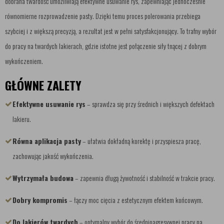
dobrana twardość umożliwiają efektywne usuwanie rys, zapewniając jednocześnie
równomierne rozprowadzenie pasty. Dzięki temu proces polerowania przebiega
szybciej i z większą precyzją, a rezultat jest w pełni satysfakcjonujący. To trafny wybór
do pracy na twardych lakierach, gdzie istotne jest połączenie siły tnącej z dobrym
wykończeniem.
GŁÓWNE ZALETY
Efektywne usuwanie rys
– sprawdza się przy średnich i większych defektach
lakieru.
Równa aplikacja pasty
– ułatwia dokładną korektę i przyspiesza pracę,
zachowując jakość wykończenia.
Wytrzymała budowa
– zapewnia długą żywotność i stabilność w trakcie pracy.
Dobry kompromis
– łączy moc cięcia z estetycznym efektem końcowym.
Do lakierów twardych
– optymalny wybór do średnioagresywnej pracy na