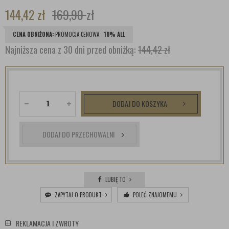
144,42
zł
169,90
zł
CENA OBNIŻONA:
PROMOCJA CENOWA -
10% ALL
Najniższa cena z 30 dni przed obniżką:
144,42 zł
DODAJ DO KOSZYKA
DODAJ DO PRZECHOWALNI
LUBIĘ TO
ZAPYTAJ O PRODUKT
POLEĆ ZNAJOMEMU
REKLAMACJA I ZWROTY