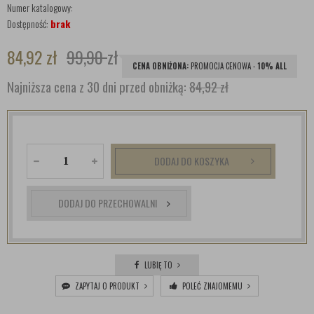
Numer katalogowy:
Dostępność:
brak
84,92
zł
99,90
zł
CENA OBNIŻONA:
PROMOCJA CENOWA -
10% ALL
Najniższa cena z 30 dni przed obniżką:
84,92 zł
DODAJ DO KOSZYKA
DODAJ DO PRZECHOWALNI
LUBIĘ TO
ZAPYTAJ O PRODUKT
POLEĆ ZNAJOMEMU