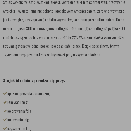
Stojak wykonany jest z wysokiej jakości, wytrzymałej 4 mm czarnej stali, precyzyjnie
wyciętej i wygiętej, finalnie pokrytej proszkowym wykończeniem, zarówno wewnątrz
jak i zewnątrz, aby zapewnić dodatkową warstwę ochronną przed utlenianiem. Dolne
rolki o długości 300 mm oraz górna o długości 400 mm (łączna długość pałąka 900
mm) dopasują się do felg w rozmiarze od 14” do 22”. Wysokiej jakości gumowe nóżki
utrzymają stojak w jednej pozycji podczas całej pracy. Dzięki specjalnym, tylnym
zagięciom pałąk jest bardzo stabilny nawet przy masywnych kołach.
Stojak idealnie sprawdza się przy:
aplikacji powłoki ceramicznej
renowacji felg
polerowania felg
malowaniu felg
czyszczeniu felg