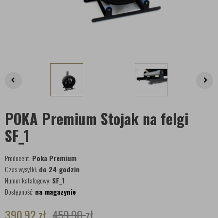
POKA Premium Stojak na felgi
SF_1
Producent:
Poka Premium
Czas wysyłki:
do 24 godzin
Numer katalogowy:
SF_1
Dostępność:
na magazynie
390,92
zł
459,90
zł