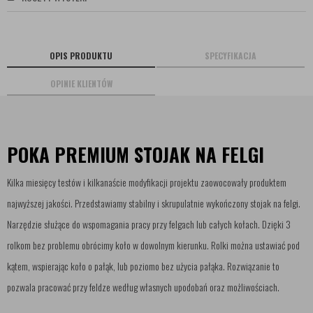
OPIS PRODUKTU
SPECYFIKACJA
OPINIE KLIENTÓW
POKA PREMIUM STOJAK NA FELGI
Kilka miesięcy testów i kilkanaście modyfikacji projektu zaowocowały produktem
najwyższej jakości. Przedstawiamy stabilny i skrupulatnie wykończony stojak na felgi.
Narzędzie służące do wspomagania pracy przy felgach lub całych kołach. Dzięki 3
rolkom bez problemu obrócimy koło w dowolnym kierunku. Rolki można ustawiać pod
kątem, wspierając koło o pałąk, lub poziomo bez użycia pałąka. Rozwiązanie to
pozwala pracować przy feldze według własnych upodobań oraz możliwościach.