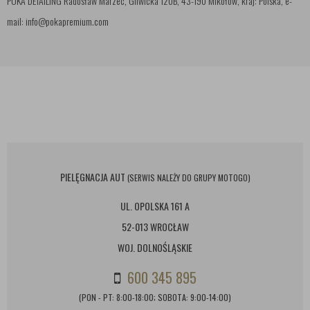
POKA DETAILING Radosław Marzec, Gliwicka 120B, 43-190 Mikołów, kraj: Polska, e-
mail: info@pokapremium.com
PIELĘGNACJA AUT
(SERWIS NALEŻY DO GRUPY MOTOGO)
UL. OPOLSKA 161 A
52-013 WROCŁAW
WOJ. DOLNOŚLĄSKIE
600 345 895
(PON - PT: 8:00-18:00; SOBOTA: 9:00-14:00)