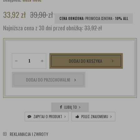
33,92
zł
39,90
zł
CENA OBNIŻONA:
PROMOCJA CENOWA -
10% ALL
Najniższa cena z 30 dni przed obniżką:
33,92 zł
DODAJ DO KOSZYKA
DODAJ DO PRZECHOWALNI
LUBIĘ TO
ZAPYTAJ O PRODUKT
POLEĆ ZNAJOMEMU
REKLAMACJA I ZWROTY