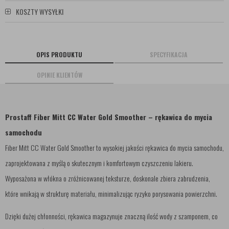
KOSZTY WYSYŁKI
OPIS PRODUKTU
SPECYFIKACJA
OPINIE KLIENTÓW
Prostaff Fiber Mitt CC Water Gold Smoother – rękawica do mycia
samochodu
Fiber Mitt CC Water Gold Smoother to wysokiej jakości rękawica do mycia samochodu,
zaprojektowana z myślą o skutecznym i komfortowym czyszczeniu lakieru.
Wyposażona w włókna o zróżnicowanej teksturze, doskonale zbiera zabrudzenia,
które wnikają w strukturę materiału, minimalizując ryzyko porysowania powierzchni.
Dzięki dużej chłonności, rękawica magazynuje znaczną ilość wody z szamponem, co