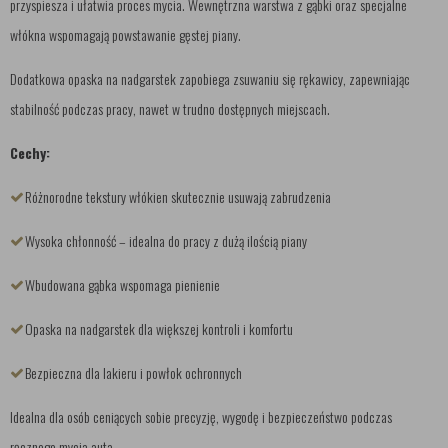
przyspiesza i ułatwia proces mycia. Wewnętrzna warstwa z gąbki oraz specjalne
włókna wspomagają powstawanie gęstej piany.
Dodatkowa opaska na nadgarstek zapobiega zsuwaniu się rękawicy, zapewniając
stabilność podczas pracy, nawet w trudno dostępnych miejscach.
Cechy:
Różnorodne tekstury włókien skutecznie usuwają zabrudzenia
Wysoka chłonność – idealna do pracy z dużą ilością piany
Wbudowana gąbka wspomaga pienienie
Opaska na nadgarstek dla większej kontroli i komfortu
Bezpieczna dla lakieru i powłok ochronnych
Idealna dla osób ceniących sobie precyzję, wygodę i bezpieczeństwo podczas
ręcznego mycia auta.