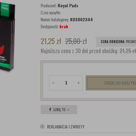
Producent:
Royal Pads
Czas wysyłki:
Numer katalogowy:
KOS002344
Dostępność:
brak
21,25
zł
25,00
zł
CENA OBNIŻONA:
PROMO
Najniższa cena z 30 dni przed obniżką:
21,25 zł
DODAJ DO KOSZYK
LUBIĘ TO
REKLAMACJA I ZWROTY