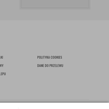
KI
POLITYKA COOKIES
AWY
DANE DO PRZELEWU
LEPU