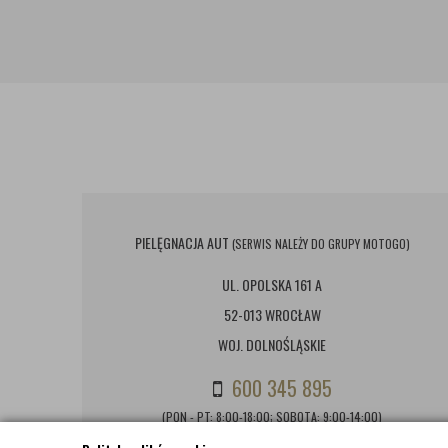
PIELĘGNACJA AUT
(SERWIS NALEŻY DO GRUPY MOTOGO)
UL. OPOLSKA 161 A
52-013 WROCŁAW
WOJ. DOLNOŚLĄSKIE
600 345 895
(PON - PT: 8:00-18:00; SOBOTA: 9:00-14:00)