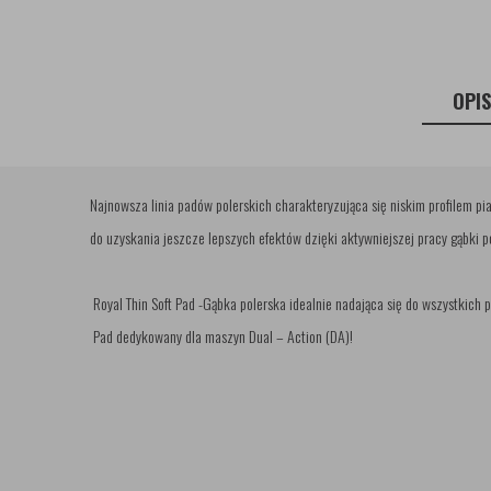
OPI
Najnowsza linia padów polerskich charakteryzująca się niskim profilem pi
do uzyskania jeszcze lepszych efektów dzięki aktywniejszej pracy gąbki po
Royal Thin Soft Pad -Gąbka polerska idealnie nadająca się do wszystkich 
Pad dedykowany dla maszyn Dual – Action (DA)!