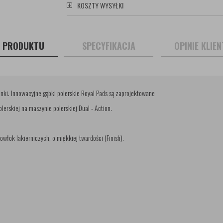
KOSZTY WYSYŁKI
S PRODUKTU
SPECYFIKACJA
OPINIE KLIE
anki. Innowacyjne gąbki polerskie Royal Pads są zaprojektowane
lerskiej na maszynie polerskiej Dual - Action.
powłok lakierniczych, o miękkiej twardości (Finish).