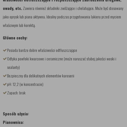
owady, etc.
Zawiera również składniki zwilżające i chelatujące. Może być stosowany
jako oprysk lub piana aktywna. Idealny podczas przygotowania lakieru przed myciem
właściwym lub korektą.
Główne cechy:
Posiada bardzo dobre właściwości odtłuszczające
Odtyka powłoki kwarcowe i ceramiczne (może naruszać słabej jakości woski i
sealanty)
Bezpieczny dla delikatnych elementów karoserii
pH: 12,2 (w koncentracie)
Zapach: brak
Sposób użycia:
Pianownica: