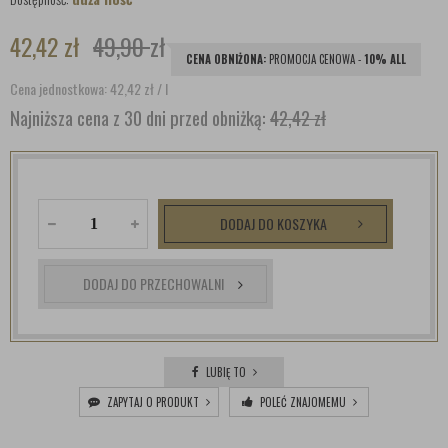
42,42
zł
49,90
zł
CENA OBNIŻONA:
PROMOCJA CENOWA -
10% ALL
Cena jednostkowa: 42,42
zł
/ l
Najniższa cena z 30 dni przed obniżką:
42,42 zł
DODAJ DO KOSZYKA
DODAJ DO PRZECHOWALNI
LUBIĘ TO
ZAPYTAJ O PRODUKT
POLEĆ ZNAJOMEMU