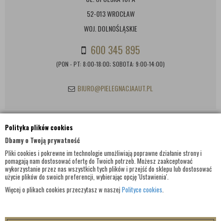
52-013 WROCŁAW
WOJ. DOLNOŚLĄSKIE
600 345 895
(PON - PT: 8:00-18:00; SOBOTA: 9:00-14:00)
BIURO@PIELEGNACJAAUT.PL
Polityka plików cookies
INFORMACJE KONTAKTOWE
Dbamy o Twoją prywatność
Pliki cookies i pokrewne im technologie umożliwiają poprawne działanie strony i
pomagają nam dostosować ofertę do Twoich potrzeb. Możesz zaakceptować
wykorzystanie przez nas wszystkich tych plików i przejść do sklepu lub dostosować
użycie plików do swoich preferencji, wybierając opcję 'Ustawienia'.
Więcej o plikach cookies przeczytasz w naszej
Polityce cookies
.