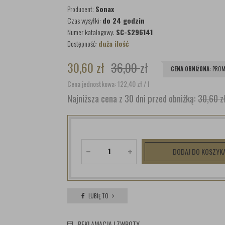
Producent:
Sonax
Czas wysyłki:
do 24 godzin
Numer katalogowy:
SC-S296141
Dostępność:
duża ilość
30,60
zł
36,00
zł
CENA OBNIŻONA:
PROM
Cena jednostkowa: 122,40
zł
/ l
Najniższa cena z 30 dni przed obniżką:
30,60 z
DODAJ DO KOSZYK
LUBIĘ TO
REKLAMACJA I ZWROTY