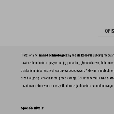
OPI
Profesjonalny,
nanotechnologiczny wosk koloryzujący
opracowan
powierzchnie lakieru i przywraca jej pierwotną, głęboką barwę, dodatkowo
działaniem niekorzystnych warunków pogodowych. Aktywne, nanotechnol
przed wilgocią i chronią metal przed korozją. Delikatna formuła
nano wo
bezpiecznie stosowana na wszystkich rodzajach lakieru samochodowego.
Sposób użycia: