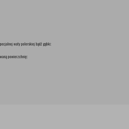
cjalnej waty polerskiej bądź gąbki;
owaną powierzchnię;