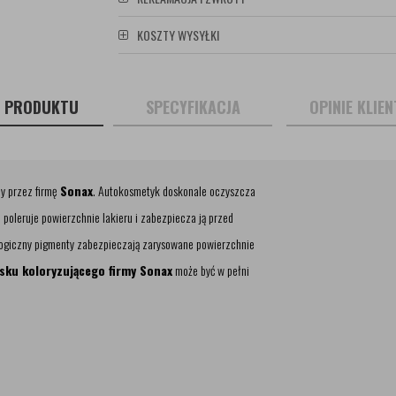
KOSZTY WYSYŁKI
S PRODUKTU
SPECYFIKACJA
OPINIE KLIE
y przez firmę
Sonax
. Autokosmetyk doskonale oczyszcza
 poleruje powierzchnie lakieru i zabezpiecza ją przed
ogiczny pigmenty zabezpieczają zarysowane powierzchnie
sku koloryzującego firmy Sonax
może być w pełni