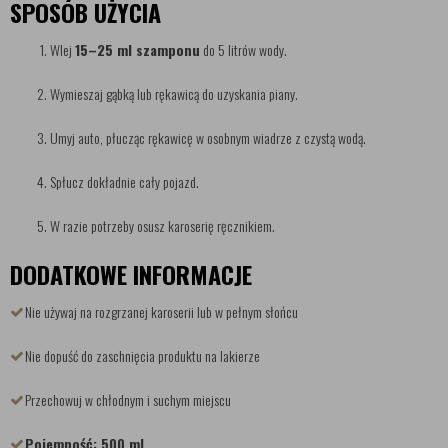
SPOSÓB UŻYCIA
Wlej
15–25 ml szamponu
do 5 litrów wody.
Wymieszaj gąbką lub rękawicą do uzyskania piany.
Umyj auto, płucząc rękawicę w osobnym wiadrze z czystą wodą.
Spłucz dokładnie cały pojazd.
W razie potrzeby osusz karoserię ręcznikiem.
DODATKOWE INFORMACJE
Nie używaj na rozgrzanej karoserii lub w pełnym słońcu
Nie dopuść do zaschnięcia produktu na lakierze
Przechowuj w chłodnym i suchym miejscu
Pojemność: 500 ml