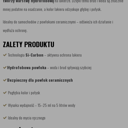
tworzy warstwę hydrofobową
na lakierze. Dzięki temu brud i woda są znacznie
mniej podatne na osadzanie, a kolor lakieru odzyskuje głębię i połysk.
Idealny do samochodów z powłokami ceramicznymi – odświeża ich działanie i
wydłuża ochronę.
ZALETY PRODUKTU
Technologia
Si-Carbon
– aktywna ochrona lakieru
Hydrofobowa powłoka
– woda i brud spływają szybciej
Bezpieczny dla powłok ceramicznych
Pogłębia kolor i połysk
Wysoka wydajność – 15–25 ml na 5 litrów wody
Idealny do mycia ręcznego