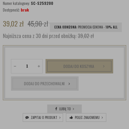
Numer katalogowy:
SC-S259200
Dostępność:
brak
39,02
zł
45,90
zł
CENA OBNIŻONA:
PROMOCJA CENOWA -
10% ALL
Najniższa cena z 30 dni przed obniżką:
39,02 zł
DODAJ DO KOSZYKA
DODAJ DO PRZECHOWALNI
LUBIĘ TO
ZAPYTAJ O PRODUKT
POLEĆ ZNAJOMEMU