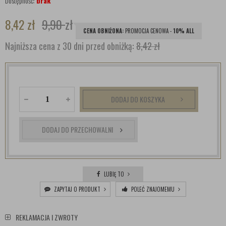
Dostępność:
brak
8,42
zł
9,90
zł
CENA OBNIŻONA:
PROMOCJA CENOWA -
10% ALL
Najniższa cena z 30 dni przed obniżką:
8,42 zł
DODAJ DO KOSZYKA
DODAJ DO PRZECHOWALNI
LUBIĘ TO
ZAPYTAJ O PRODUKT
POLEĆ ZNAJOMEMU
REKLAMACJA I ZWROTY