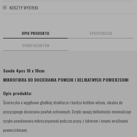
KOSZTY WYSYŁKI
OPIS PRODUKTU
SPECYFIKACJA
OPINIE KLIENTÓW
Suede
4pcs 10 x 10cm
MIKROFIBRA DO DOCIERANIA POWŁOK I DELIKATNYCH POWIERZCHNI
Opis produktu:
Ściereczka o wyjątkowo gładkiej strukturze i bardzo krótkim włosiu, idealna do
precyzyjnego docierania powłok ochronnych. Dzięki swojej delikatności minimalizuje
ryzyko powstawania mikrozarysowań podczas pracy z lakierem i innymi wrażliwymi
powierzchniami.