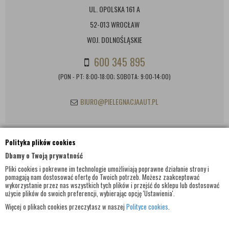
UL. OPOLSKA 161 A
52-013 WROCŁAW
WOJ. DOLNOŚLĄSKIE
600 345 895
(PON - PT: 8:00-18:00; SOBOTA: 9:00-14:00)
BIURO@PIELEGNACJAAUT.PL
Polityka plików cookies
INFORMACJE KONTAKTOWE
Dbamy o Twoją prywatność
Pliki cookies i pokrewne im technologie umożliwiają poprawne działanie strony i
pomagają nam dostosować ofertę do Twoich potrzeb. Możesz zaakceptować
wykorzystanie przez nas wszystkich tych plików i przejść do sklepu lub dostosować
użycie plików do swoich preferencji, wybierając opcję 'Ustawienia'.
Więcej o plikach cookies przeczytasz w naszej
Polityce cookies
.