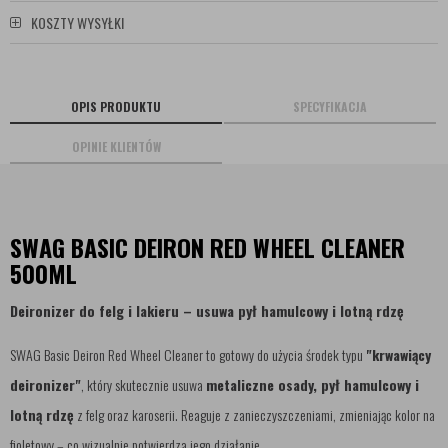
KOSZTY WYSYŁKI
OPIS PRODUKTU
SPECYFIKACJA
OPINIE KLIENTÓW
SWAG BASIC DEIRON RED WHEEL CLEANER
500ML
Deironizer do felg i lakieru – usuwa pył hamulcowy i lotną rdzę
SWAG Basic Deiron Red Wheel Cleaner to gotowy do użycia środek typu
"krwawiący
deironizer"
, który skutecznie usuwa
metaliczne osady, pył hamulcowy i
lotną rdzę
z felg oraz karoserii. Reaguje z zanieczyszczeniami, zmieniając kolor na
fioletowy – co wizualnie potwierdza jego działanie.