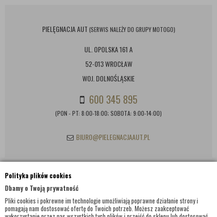
PIELĘGNACJA AUT
(SERWIS NALEŻY DO GRUPY MOTOGO)
UL. OPOLSKA 161 A
52-013 WROCŁAW
WOJ. DOLNOŚLĄSKIE
600 345 895
(PON - PT: 8:00-18:00; SOBOTA: 9:00-14:00)
BIURO@PIELEGNACJAAUT.PL
Polityka plików cookies
INFORMACJE KONTAKTOWE
Dbamy o Twoją prywatność
Pliki cookies i pokrewne im technologie umożliwiają poprawne działanie strony i
pomagają nam dostosować ofertę do Twoich potrzeb. Możesz zaakceptować
wykorzystanie przez nas wszystkich tych plików i przejść do sklepu lub dostosować