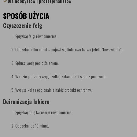
Dla hobbystów i profesjonalistów
SPOSÓB UŻYCIA
Czyszczenie felg
Spryskaj felgi równomiernie.
Odczekaj kilka minut – pojawi się fioletowa barwa (efekt "krwawienia").
Spłucz wodą pod ciśnieniem.
W razie potrzeby wypędzelkuj zakamarki i spłucz ponownie.
Wysusz koła i opcjonalnie nałóż produkt ochronny.
Deironizacja lakieru
Spryskaj całą karoserię równomiernie.
Odczekaj do 10 minut.