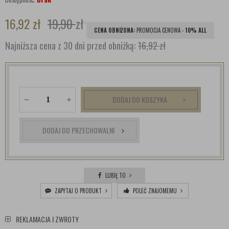
16,92
zł
19,90
zł
CENA OBNIŻONA:
PROMOCJA CENOWA -
10% ALL
Najniższa cena z 30 dni przed obniżką:
16,92 zł
DODAJ DO KOSZYKA
DODAJ DO PRZECHOWALNI
LUBIĘ TO
ZAPYTAJ O PRODUKT
POLEĆ ZNAJOMEMU
REKLAMACJA I ZWROTY