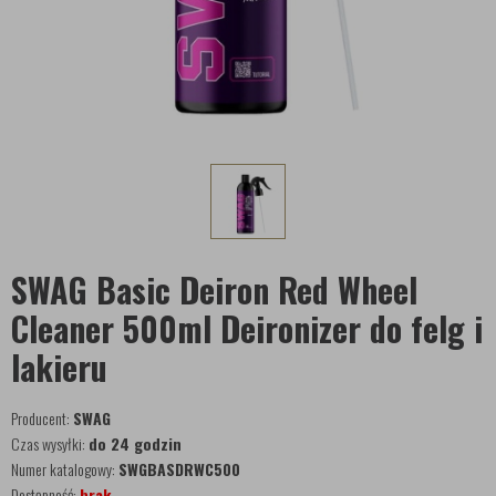
SWAG Basic Deiron Red Wheel
Cleaner 500ml Deironizer do felg i
lakieru
Producent:
SWAG
Czas wysyłki:
do 24 godzin
Numer katalogowy:
SWGBASDRWC500
Dostępność:
brak