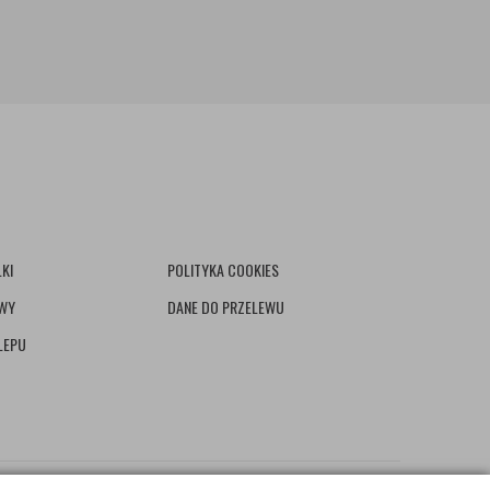
KI
POLITYKA COOKIES
AWY
DANE DO PRZELEWU
LEPU