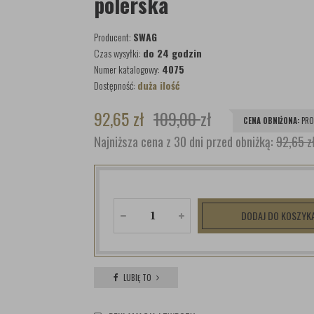
polerska
Producent:
SWAG
Czas wysyłki:
do 24 godzin
Numer katalogowy:
4075
Dostępność:
duża ilość
92,65
zł
109,00
zł
CENA OBNIŻONA:
PRO
Najniższa cena z 30 dni przed obniżką:
92,65 z
DODAJ DO KOSZYK
LUBIĘ TO