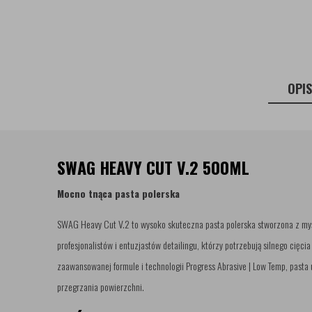
OPI
SWAG HEAVY CUT V.2 500ML
Mocno tnąca pasta polerska
SWAG Heavy Cut V.2 to wysoko skuteczna pasta polerska stworzona z myśl
profesjonalistów i entuzjastów detailingu, którzy potrzebują silnego cię
zaawansowanej formule i technologii Progress Abrasive | Low Temp, pasta
przegrzania powierzchni.