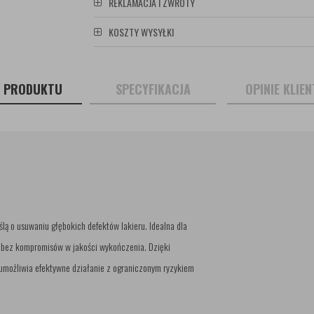
REKLAMACJA I ZWROTY
KOSZTY WYSYŁKI
S PRODUKTU
SPECYFIKACJA
OPINIE KLIE
ą o usuwaniu głębokich defektów lakieru. Idealna dla
cia bez kompromisów w jakości wykończenia. Dzięki
 umożliwia efektywne działanie z ograniczonym ryzykiem