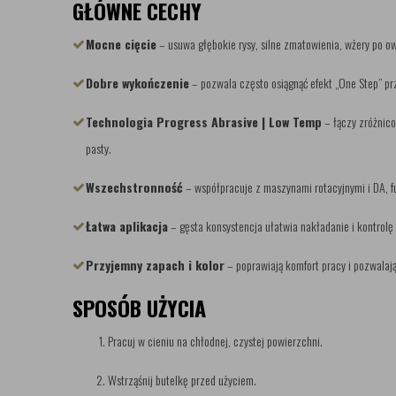
GŁÓWNE CECHY
Mocne cięcie
– usuwa głębokie rysy, silne zmatowienia, wżery po o
Dobre wykończenie
– pozwala często osiągnąć efekt „One Step” pr
Technologia Progress Abrasive | Low Temp
– łączy zróżnic
pasty.
Wszechstronność
– współpracuje z maszynami rotacyjnymi i DA, f
Łatwa aplikacja
– gęsta konsystencja ułatwia nakładanie i kontrol
Przyjemny zapach i kolor
– poprawiają komfort pracy i pozwalają
SPOSÓB UŻYCIA
Pracuj w cieniu na chłodnej, czystej powierzchni.
Wstrząśnij butelkę przed użyciem.