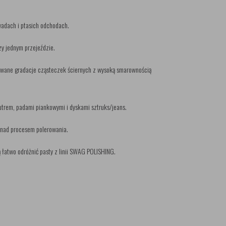
wadach i ptasich odchodach.
zy jednym przejeździe.
owane gradacje cząsteczek ściernych z wysoką smarownością
utrem, padami piankowymi i dyskami sztruks/jeans.
ę nad procesem polerowania.
 łatwo odróżnić pasty z linii SWAG POLISHING.