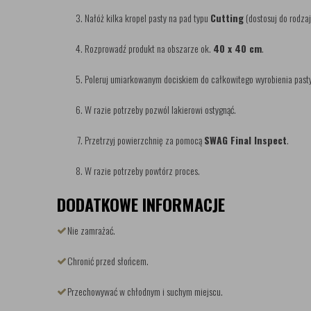
Nałóż kilka kropel pasty na pad typu
Cutting
(dostosuj do rodzaj
Rozprowadź produkt na obszarze ok.
40 x 40 cm
.
Poleruj umiarkowanym dociskiem do całkowitego wyrobienia pasty
W razie potrzeby pozwól lakierowi ostygnąć.
Przetrzyj powierzchnię za pomocą
SWAG Final Inspect
.
W razie potrzeby powtórz proces.
DODATKOWE INFORMACJE
Nie zamrażać.
Chronić przed słońcem.
Przechowywać w chłodnym i suchym miejscu.