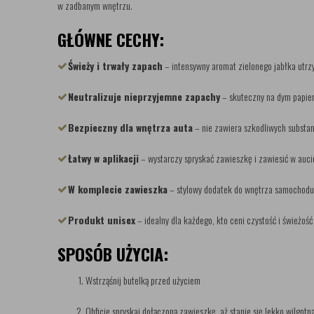
w zadbanym wnętrzu.
GŁÓWNE CECHY:
Świeży i trwały zapach
– intensywny aromat zielonego jabłka utrz
Neutralizuje nieprzyjemne zapachy
– skuteczny na dym papier
Bezpieczny dla wnętrza auta
– nie zawiera szkodliwych substanc
Łatwy w aplikacji
– wystarczy spryskać zawieszkę i zawiesić w auci
W komplecie zawieszka
– stylowy dodatek do wnętrza samochodu
Produkt unisex
– idealny dla każdego, kto ceni czystość i świeżoś
SPOSÓB UŻYCIA:
Wstrząśnij butelką przed użyciem
Obficie spryskaj dołączoną zawieszkę, aż stanie się lekko wilgotn