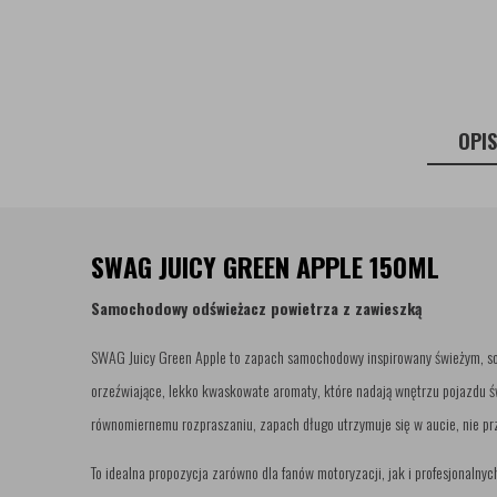
OPI
SWAG JUICY GREEN APPLE 150ML
Samochodowy odświeżacz powietrza z zawieszką
SWAG Juicy Green Apple to zapach samochodowy inspirowany świeżym, soc
orzeźwiające, lekko kwaskowate aromaty, które nadają wnętrzu pojazdu św
równomiernemu rozpraszaniu, zapach długo utrzymuje się w aucie, nie prz
To idealna propozycja zarówno dla fanów motoryzacji, jak i profesjonalny