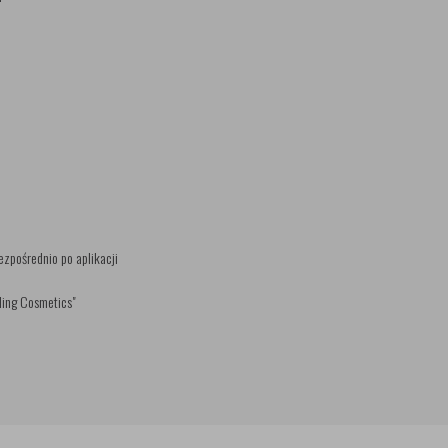
ezpośrednio po aplikacji
ling Cosmetics"