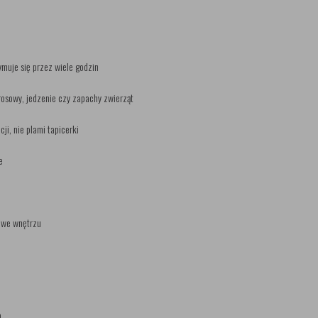
ymuje się przez wiele godzin
osowy, jedzenie czy zapachy zwierząt
ji, nie plami tapicerki
e
ć we wnętrzu
a