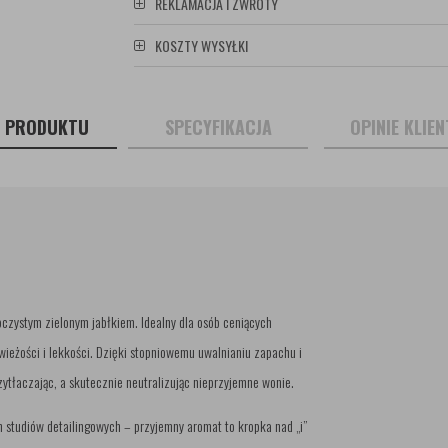
REKLAMACJA I ZWROTY
KOSZTY WYSYŁKI
S PRODUKTU
SPECYFIKACJA
OPINIE KLIE
zystym zielonym jabłkiem. Idealny dla osób ceniących
ieżości i lekkości. Dzięki stopniowemu uwalnianiu zapachu i
ytłaczając, a skutecznie neutralizując nieprzyjemne wonie.
ch studiów detailingowych – przyjemny aromat to kropka nad „i”