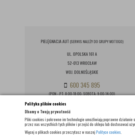
PIELĘGNACJA AUT
(SERWIS NALEŻY DO GRUPY MOTOGO)
UL. OPOLSKA 161 A
52-013 WROCŁAW
WOJ. DOLNOŚLĄSKIE
600 345 895
(PON - PT: 8:00-18:00; SOBOTA: 9:00-14:00)
Polityka plików cookies
BIURO@PIELEGNACJAAUT.PL
Dbamy o Twoją prywatność
Pliki cookies i pokrewne im technologie umożliwiają poprawne działani
przez nas wszystkich tych plików i przejść do sklepu lub dostosować użyc
Więcej o plikach cookies przeczytasz w naszej
Polityce cookies
.
© WSZELKIE PRAWA ZASTRZEŻONE 2017 |
PIELEGNACJAAUT.PL