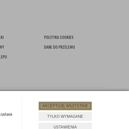
KI
POLITYKA COOKIES
AWY
DANE DO PRZELEWU
LEPU
AKCEPTUJĘ WSZYSTKIE
rzystanie
TYLKO WYMAGANE
PROJEKT I OPROGRAMOWANIE SKLEPU:
EBEXO
USTAWIENIA