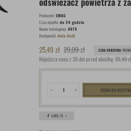
odświeżacz powietrza z z
Producent:
SWAG
Czas wysyłki:
do 24 godzin
Numer katalogowy:
4079
Dostępność:
duża ilość
25,49
zł
29,99
zł
CENA OBNIŻONA:
PROMO
Najniższa cena z 30 dni przed obniżką:
25,49 z
DODAJ DO KOSZYK
LUBIĘ TO