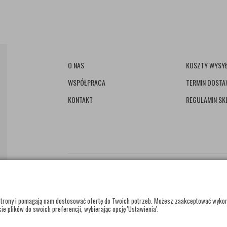
O NAS
KOSZTY WYSYŁ
WSPÓŁPRACA
TERMIN DOST
KONTAKT
REGULAMIN SK
e strony i pomagają nam dostosować ofertę do Twoich potrzeb. Możesz zaakceptować wyko
ie plików do swoich preferencji, wybierając opcję 'Ustawienia'.