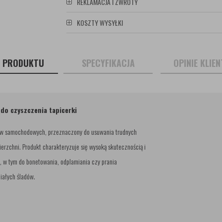
REKLAMACJA I ZWROTY
KOSZTY WYSYŁKI
S PRODUKTU
SPECYFIKACJA
OPINIE KLIE
do czyszczenia tapicerki
liów samochodowych, przeznaczony do usuwania trudnych
erzchni. Produkt charakteryzuje się wysoką skutecznością i
w tym do bonetowania, odplamiania czy prania
iałych śladów.