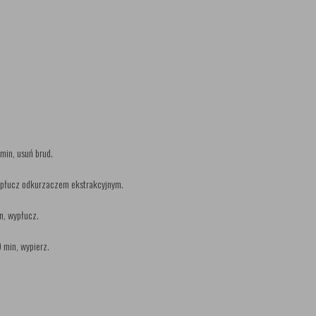
 min, usuń brud.
wypłucz odkurzaczem ekstrakcyjnym.
n, wypłucz.
 min, wypierz.