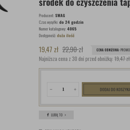
środek do czyszczenia ta
Producent:
SWAG
Czas wysyłki:
do 24 godzin
Numer katalogowy:
4065
Dostępność:
duża ilość
19,47
zł
22,90
zł
CENA OBNIŻONA:
PROMO
Najniższa cena z 30 dni przed obniżką:
19,47 zł
DODAJ DO KOSZYK
LUBIĘ TO