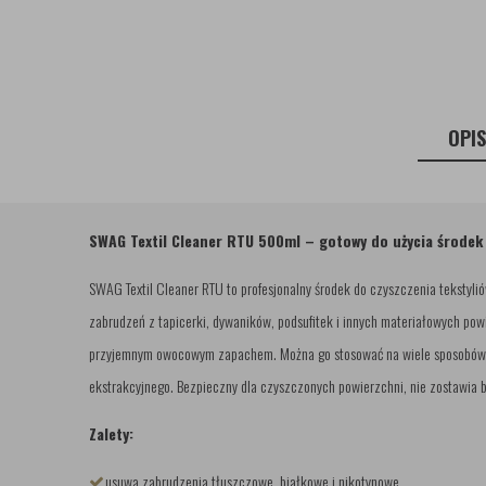
OPI
SWAG Textil Cleaner RTU 500ml – gotowy do użycia środek 
SWAG Textil Cleaner RTU to profesjonalny środek do czyszczenia teksty
zabrudzeń z tapicerki, dywaników, podsufitek i innych materiałowych powi
przyjemnym owocowym zapachem. Można go stosować na wiele sposobów, 
ekstrakcyjnego. Bezpieczny dla czyszczonych powierzchni, nie zostawia b
Zalety:
usuwa zabrudzenia tłuszczowe, białkowe i nikotynowe,