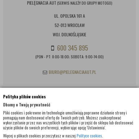
PIELĘGNACJA AUT
(SERWIS NALEŻY DO GRUPY MOTOGO)
UL. OPOLSKA 161 A
52-013 WROCŁAW
WOJ. DOLNOŚLĄSKIE
600 345 895
(PON - PT: 8:00-18:00; SOBOTA: 9:00-14:00)
BIURO@PIELEGNACJAAUT.PL
Polityka plików cookies
INFORMACJE KONTAKTOWE
Dbamy o Twoją prywatność
Pliki cookies i pokrewne im technologie umożliwiają poprawne działanie strony i
pomagają nam dostosować ofertę do Twoich potrzeb. Możesz zaakceptować
wykorzystanie przez nas wszystkich tych plików i przejść do sklepu lub dostosować
użycie plików do swoich preferencji, wybierając opcję 'Ustawienia'.
Więcej o plikach cookies przeczytasz w naszej
Polityce cookies
.