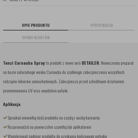
OPIS PRODUKTU
SPECYFIKACJA
OPINIE KLIENTÓW
Tenzi Carnauba Spray
to produkt z nowe serii
DETAILER
. Nowoczesny preparat
na bazie naturalnego wosku Carnauba do szybkiego zabezpieczenia wszystkich
rodzajów lakierów samochodowych. Zabezpiecza przed szkodliwym działaniem
promieniowania UV oraz uwydatnia połysk.
Aplikacja
:
Spryskać niewielką ilość produktu na czystą i suchą karoserię
Rozprowadzić na powierzchni szamtką lub aplikatorem
Wypolerować nadmiar produktu do uzyskania końcowego połysku