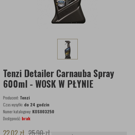
Tenzi Detailer Carnauba Spray
600ml - WOSK W PŁYNIE
Producent:
Tenzi
Czas wysyłki:
do 24 godzin
Numer katalogowy:
KOS003250
Dostępność:
brak
22,02
zł
25,90
zł