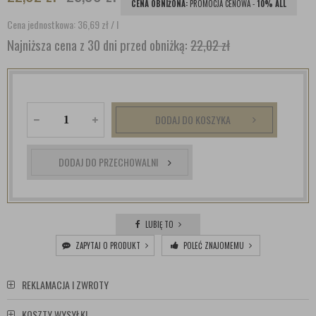
CENA OBNIŻONA:
PROMOCJA CENOWA -
10% ALL
Cena jednostkowa: 36,69
zł
/ l
Najniższa cena z 30 dni przed obniżką:
22,02 zł
DODAJ DO KOSZYKA
DODAJ DO PRZECHOWALNI
LUBIĘ TO
ZAPYTAJ O PRODUKT
POLEĆ ZNAJOMEMU
REKLAMACJA I ZWROTY
KOSZTY WYSYŁKI