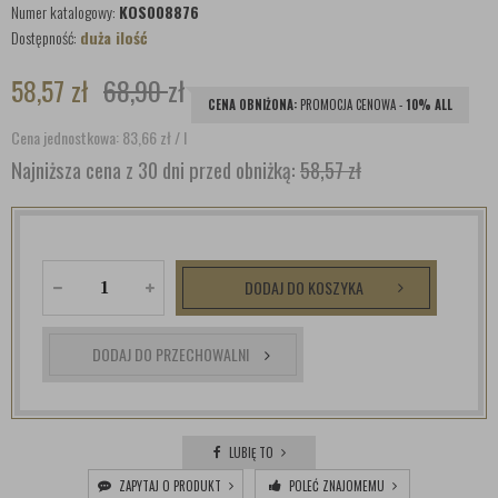
Numer katalogowy:
KOS008876
Dostępność:
duża ilość
58,57
zł
68,90
zł
CENA OBNIŻONA:
PROMOCJA CENOWA -
10% ALL
Cena jednostkowa: 83,66
zł
/ l
Najniższa cena z 30 dni przed obniżką:
58,57 zł
DODAJ DO KOSZYKA
DODAJ DO PRZECHOWALNI
LUBIĘ TO
ZAPYTAJ O PRODUKT
POLEĆ ZNAJOMEMU