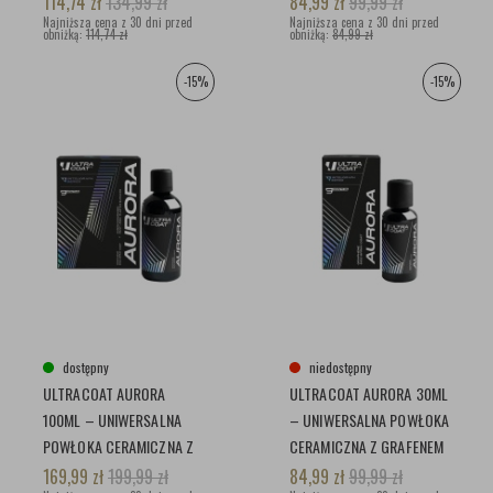
114,74
zł
134,99
zł
84,99
zł
99,99
zł
Najniższa cena z 30 dni przed
Najniższa cena z 30 dni przed
obniżką:
114,74 zł
obniżką:
84,99 zł
-15%
-15%
dostępny
niedostępny
ULTRACOAT AURORA
ULTRACOAT AURORA 30ML
100ML – UNIWERSALNA
– UNIWERSALNA POWŁOKA
POWŁOKA CERAMICZNA Z
CERAMICZNA Z GRAFENEM
GRAFENEM
169,99
zł
199,99
zł
84,99
zł
99,99
zł