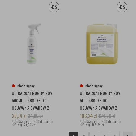
-15%
-15%
niedostępny
niedostępny
ULTRACOAT BUGGY BOY
ULTRACOAT BUGGY BOY
500ML – ŚRODEK DO
5L – ŚRODEK DO
USUWANIA OWADÓW Z
USUWANIA OWADÓW Z
KAROSERII
KAROSERII
29,74
zł
34,99
zł
106,24
zł
124,99
zł
Najniższa cena z 30 dni przed
Najniższa cena z 30 dni przed
obniżką:
29,74 zł
obniżką:
106,24 zł