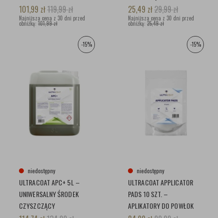
101,99
zł
119,99
zł
25,49
zł
29,99
zł
Najniższa cena z 30 dni przed
Najniższa cena z 30 dni przed
obniżką:
101,99 zł
obniżką:
25,49 zł
-15%
-15%
niedostępny
niedostępny
ULTRACOAT APC+ 5L –
ULTRACOAT APPLICATOR
UNIWERSALNY ŚRODEK
PADS 10 SZT. –
CZYSZCZĄCY
APLIKATORY DO POWŁOK
CERAMICZNYCH