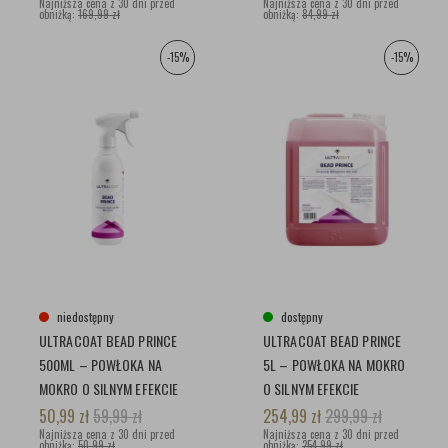
Najniższa cena z 30 dni przed
Najniższa cena z 30 dni przed
obniżką:
169,99 zł
obniżką:
84,99 zł
-15%
-15%
niedostępny
dostępny
ULTRACOAT BEAD PRINCE
ULTRACOAT BEAD PRINCE
500ML – POWŁOKA NA
5L – POWŁOKA NA MOKRO
MOKRO O SILNYM EFEKCIE
O SILNYM EFEKCIE
HYDROFOBOWYM
HYDROFOBOWYM
50,99
zł
59,99
zł
254,99
zł
299,99
zł
Najniższa cena z 30 dni przed
Najniższa cena z 30 dni przed
obniżką:
50,99 zł
obniżką:
254,99 zł