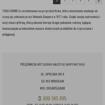
1
2
3
4
5
TUGA CHEMIE to zorientowana na przyszłość firma, która nieustannie ewoluuje od
czasu jej założenia przez Helmuta Deupera w 1977 roku. Dzięki swojej wytrwałości i
wizji stworzył firmę, którą obecnie kieruje drugie pokolenie rodziny, będącej
innowacyjnym producentem wysoce skutecznych produktów do czyszczenia i
pielęgnacji.
PIELĘGNACJA AUT
(SERWIS NALEŻY DO GRUPY MOTOGO)
UL. OPOLSKA 161 A
52-013 WROCŁAW
WOJ. DOLNOŚLĄSKIE
600 345 895
(PON - PT: 8:00-18:00; SOBOTA: 9:00-14:00)