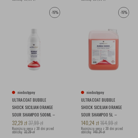
-15%
-15%
niedostępny
niedostępny
ULTRACOAT BUBBLE
ULTRACOAT BUBBLE
SHOCK SICILIAN ORANGE
SHOCK SICILIAN ORANGE
SOUR SHAMPOO 500ML –
SOUR SHAMPOO 5L –
KWAŚNY SZAMPON DO
KWAŚNY SZAMPON DO
32,29
zł
37,99
zł
140,24
zł
164,99
zł
PIELĘGNACJI POWŁOK
Najniższa cena z 30 dni przed
PIELĘGNACJI POWŁOK
Najniższa cena z 30 dni przed
obniżką:
32,29 zł
obniżką:
140,24 zł
CERAMICZNYCH
CERAMICZNYCH