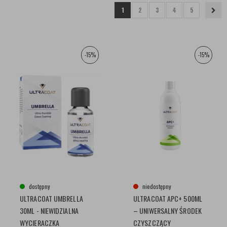
1
2
3
4
5
-15%
-15%
dostępny
niedostępny
ULTRACOAT UMBRELLA
ULTRACOAT APC+ 500ML
30ML - NIEWIDZIALNA
– UNIWERSALNY ŚRODEK
WYCIERACZKA
CZYSZCZĄCY