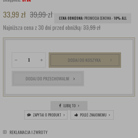
33,99
zł
39,99
zł
CENA OBNIŻONA:
PROMOCJA CENOWA -
10% ALL
Najniższa cena z 30 dni przed obniżką:
33,99 zł
DODAJ DO KOSZYKA
DODAJ DO PRZECHOWALNI
LUBIĘ TO
ZAPYTAJ O PRODUKT
POLEĆ ZNAJOMEMU
REKLAMACJA I ZWROTY