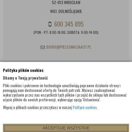
52-013 WROCŁAW
WOJ. DOLNOŚLĄSKIE
600 345 895
(PON - PT: 8:00-18:00; SOBOTA: 9:00-14:00)
BIURO@PIELEGNACJAAUT.PL
Polityka plików cookies
INFORMACJE KONTAKTOWE
Dbamy o Twoją prywatność
Pliki cookies i pokrewne im technologie umożliwiają poprawne działanie strony i
pomagają nam dostosować ofertę do Twoich potrzeb. Możesz zaakceptować
wykorzystanie przez nas wszystkich tych plików i przejść do sklepu lub dostosować
użycie plików do swoich preferencji, wybierając opcję 'Ustawienia'.
Więcej o plikach cookies przeczytasz w naszej
Polityce cookies
.
AKCEPTUJĘ WSZYSTKIE