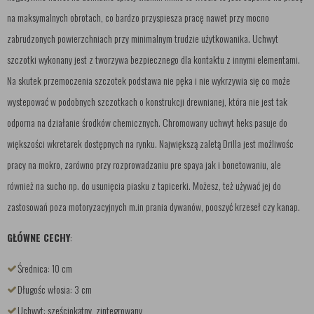
na maksymalnych obrotach, co bardzo przyspiesza pracę nawet przy mocno
zabrudzonych powierzchniach przy minimalnym trudzie użytkowanika. Uchwyt
szczotki wykonany jest z tworzywa bezpiecznego dla kontaktu z innymi elementami.
Na skutek przemoczenia szczotek podstawa nie pęka i nie wykrzywia się co może
wystepować w podobnych szczotkach o konstrukcji drewnianej, która nie jest tak
odporna na działanie środków chemicznych. Chromowany uchwyt heks pasuje do
większości wkretarek dostępnych na rynku. Największą zaletą Drilla jest możliwośc
pracy na mokro, zarówno przy rozprowadzaniu pre spaya jak i bonetowaniu, ale
również na sucho np. do usunięcia piasku z tapicerki. Możesz, też używać jej do
zastosowań poza motoryzacyjnych m.in prania dywanów, pooszyć krzeseł czy kanap.
GŁÓWNE CECHY
:
Średnica: 10 cm
Długośc włosia: 3 cm
Uchwyt: sześciokątny, zintegrowany