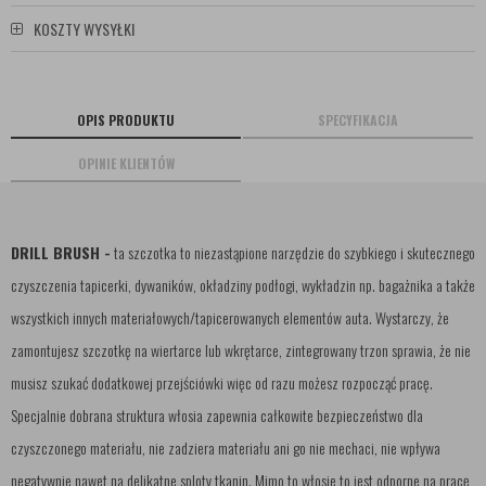
KOSZTY WYSYŁKI
OPIS PRODUKTU
SPECYFIKACJA
OPINIE KLIENTÓW
DRILL BRUSH -
ta szczotka to niezastąpione narzędzie do szybkiego i skutecznego
czyszczenia tapicerki, dywaników, okładziny podłogi, wykładzin np. bagażnika a także
wszystkich innych materiałowych/tapicerowanych elementów auta. Wystarczy, że
zamontujesz szczotkę na wiertarce lub wkrętarce, zintegrowany trzon sprawia, że nie
musisz szukać dodatkowej przejściówki więc od razu możesz rozpocząć pracę.
Specjalnie dobrana struktura włosia zapewnia całkowite bezpieczeństwo dla
czyszczonego materiału, nie zadziera materiału ani go nie mechaci, nie wpływa
negatywnie nawet na delikatne sploty tkanin. Mimo to włosie to jest odporne na pracę