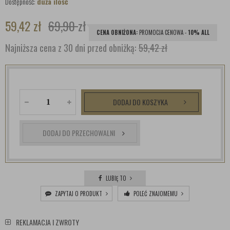
Dostępność:
duża ilość
59,42
zł
69,90
zł
CENA OBNIŻONA:
PROMOCJA CENOWA -
10% ALL
Najniższa cena z 30 dni przed obniżką:
59,42 zł
DODAJ DO KOSZYKA
DODAJ DO PRZECHOWALNI
LUBIĘ TO
ZAPYTAJ O PRODUKT
POLEĆ ZNAJOMEMU
REKLAMACJA I ZWROTY