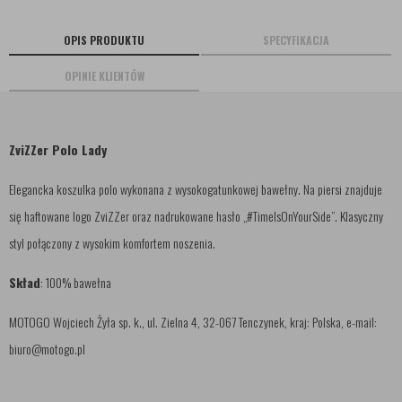
OPIS PRODUKTU
SPECYFIKACJA
OPINIE KLIENTÓW
ZviZZer Polo Lady
Elegancka koszulka polo wykonana z wysokogatunkowej bawełny. Na piersi znajduje
się haftowane logo ZviZZer oraz nadrukowane hasło „#TimeIsOnYourSide”. Klasyczny
styl połączony z wysokim komfortem noszenia.
Skład
: 100% bawełna
MOTOGO Wojciech Żyła sp. k., ul. Zielna 4, 32-067 Tenczynek, kraj: Polska, e-mail:
biuro@motogo.pl