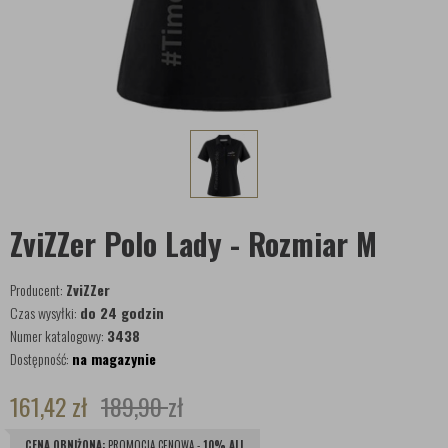
ZviZZer Polo Lady - Rozmiar M
Producent:
ZviZZer
Czas wysyłki:
do 24 godzin
Numer katalogowy:
3438
Dostępność:
na magazynie
161,42
zł
189,90
zł
CENA OBNIŻONA:
PROMOCJA CENOWA -
10% ALL