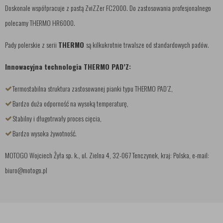
Doskonale współpracuje z pastą ZviZZer FC2000. Do zastosowania profesjonalnego
polecamy THERMO HR6000.
Pady polerskie z serii
THERMO
są kilkukrotnie trwalsze od standardowych padów.
Innowacyjna technologia THERMO PAD’Z:
Termostabilna struktura zastosowanej pianki typu THERMO PAD’Z,
Bardzo duża odporność na wysoką temperaturę,
Stabilny i długotrwały proces cięcia,
Bardzo wysoka żywotność.
MOTOGO Wojciech Żyła sp. k., ul. Zielna 4, 32-067 Tenczynek, kraj: Polska, e-mail:
biuro@motogo.pl