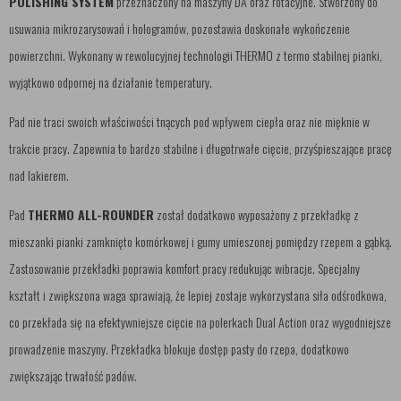
POLISHING SYSTEM
przeznaczony na maszyny DA oraz rotacyjne. Stworzony do
usuwania mikrozarysowań i hologramów, pozostawia doskonałe wykończenie
powierzchni. Wykonany w rewolucyjnej technologii THERMO z termo stabilnej pianki,
wyjątkowo odpornej na działanie temperatury.
Pad nie traci swoich właściwości tnących pod wpływem ciepła oraz nie mięknie w
trakcie pracy. Zapewnia to bardzo stabilne i długotrwałe cięcie, przyśpieszające pracę
nad lakierem.
Pad
THERMO ALL-ROUNDER
został dodatkowo wyposażony z przekładkę z
mieszanki pianki zamknięto komórkowej i gumy umieszonej pomiędzy rzepem a gąbką.
Zastosowanie przekładki poprawia komfort pracy redukując wibracje. Specjalny
kształt i zwiększona waga sprawiają, że lepiej zostaje wykorzystana siła odśrodkowa,
co przekłada się na efektywniejsze cięcie na polerkach Dual Action oraz wygodniejsze
prowadzenie maszyny. Przekładka blokuje dostęp pasty do rzepa, dodatkowo
zwiększając trwałość padów.