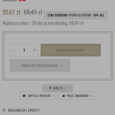
55,67
zł
65,49
zł
CENA OBNIŻONA:
PROMOCJA CENOWA -
10% ALL
Najniższa cena z 30 dni przed obniżką:
55,67 zł
DODAJ DO KOSZYKA
DODAJ DO PRZECHOWALNI
LUBIĘ TO
ZAPYTAJ O PRODUKT
POLEĆ ZNAJOMEMU
REKLAMACJA I ZWROTY