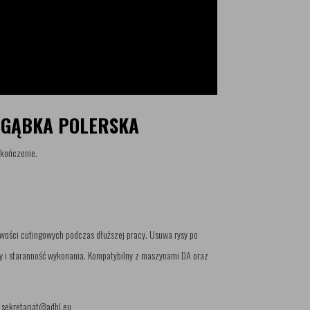
A GĄBKA POLERSKA
ykończenie.
iwości cutingowych podczas dłuższej pracy. Usuwa rysy po
y i staranność wykonania. Kompatybilny z maszynami DA oraz
: sekretariat@adbl.eu