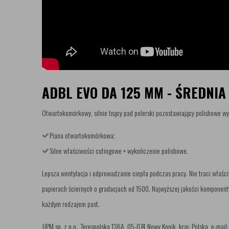
ADBL EVO DA 125 MM - ŚREDNI
Otwartokomórkowy, silnie tnący pad polerski pozostawiający polishowe w
Piana otwartokomórkowa;
Silne właściwości cutingowe + wykończenie polishowe.
Lepsza wentylacja i odprowadzanie ciepła podczas pracy. Nie traci właśc
papierach ściernych o gradacjach od 1500. Najwyższej jakości komponent
każdym rodzajem past.
JJPM sp. z o.o., Terespolska 136A, 05-074 Nowy Konik, kraj: Polska, e-mail