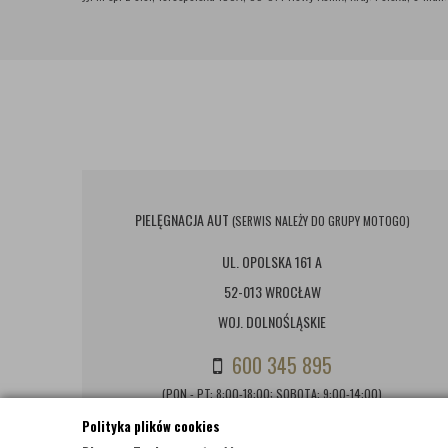
PIELĘGNACJA AUT
(SERWIS NALEŻY DO GRUPY MOTOGO)
UL. OPOLSKA 161 A
52-013 WROCŁAW
WOJ. DOLNOŚLĄSKIE
600 345 895
(PON - PT: 8:00-18:00; SOBOTA: 9:00-14:00)
Polityka plików cookies
BIURO@PIELEGNACJAAUT.PL