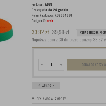
Producent:
ADBL
Czas wysyłki:
do 24 godzin
Numer katalogowy:
KOS004960
Dostępność:
brak
33,92
zł
39,90
zł
CENA OBNIŻONA:
PROM
Najniższa cena z 30 dni przed obniżką:
33,92 z
DODAJ DO KOSZYK
LUBIĘ TO
REKLAMACJA I ZWROTY