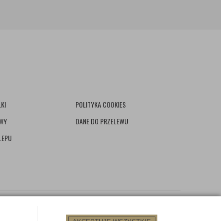
KI
POLITYKA COOKIES
AWY
DANE DO PRZELEWU
LEPU