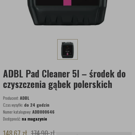
ADBL Pad Cleaner 5l – środek do
czyszczenia gąbek polerskich
Producent:
ADBL
Czas wysyłki:
do 24 godzin
Numer katalogowy:
ADB000646
Dostępność:
na magazynie
148,67
zł
174,90
zł