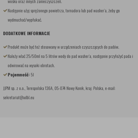
wosku oraz innych zanieczyszczeń.
Następnie użyj sprężonego powietrza, tornadora lub pad washer’a, żeby go
wydmuchać/wypłukać.
DODATKOWE INFORMACJE
Produkt może być też stosowany w urządzeniach czyszczących do padów.
Należy wlać 25/50ml na 5 litrów wody do pad washer’a, następnie przyłożyć pada i
odwirować na wysoki obrotach.
Pojemność:
5l
JJPM sp. z o.o., Terespolska 136A, 05-074 Nowy Konik, kraj: Polska, e-mail:
sekretariat@adbl.eu