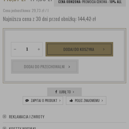
CENA OBNIŻONA:
PROMOCJA CENOWA -
10% ALL
Cena jednostkowa: 29,73
zł
/ l
Najniższa cena z 30 dni przed obniżką:
144,42 zł
DODAJ DO KOSZYKA
DODAJ DO PRZECHOWALNI
LUBIĘ TO
ZAPYTAJ O PRODUKT
POLEĆ ZNAJOMEMU
REKLAMACJA I ZWROTY
KOSZTY WYSYŁKI