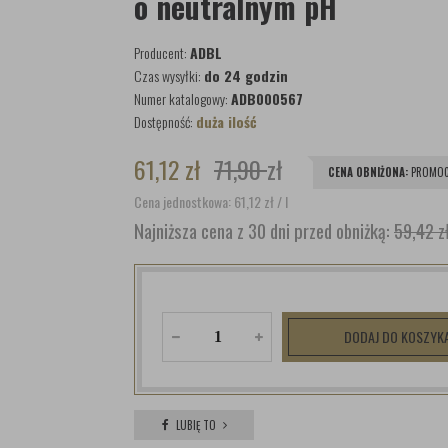
o neutralnym pH
Producent:
ADBL
Czas wysyłki:
do 24 godzin
Numer katalogowy:
ADB000567
Dostępność:
duża ilość
61,12
zł
71,90
zł
CENA OBNIŻONA:
PROMOC
Cena jednostkowa: 61,12
zł
/ l
Najniższa cena z 30 dni przed obniżką:
59,42 z
DODAJ DO KOSZYK
LUBIĘ TO