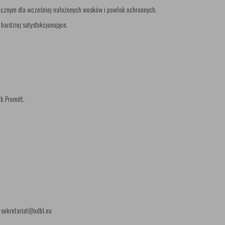
iecznym dla wcześniej nałożonych wosków i powłok ochronnych.
 bardziej satysfakcjonujące.
b Promitt.
: sekretariat@adbl.eu