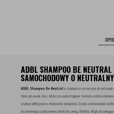
OPI
ADBL SHAMPOO BE NEUTRAL 
SAMOCHODOWY O NEUTRALN
ADBL Shampoo Be Neutral
to szampon przeznaczony do ręcznego my
takie jak owady, kurz, błoto czy osady drogowe. Formuła została udoskona
uzyskać obfitą pianę o doskonałej wydajności. Dzięki zastosowanym środ
pozostawiając czystą powierzchnię bez smug. Stabilna, długo utrzymująca 