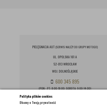
PIELĘGNACJA AUT
(SERWIS NALEŻY DO GRUPY MOTOGO)
UL. OPOLSKA 161 A
52-013 WROCŁAW
WOJ. DOLNOŚLĄSKIE
600 345 895
(PON - PT: 8:00-18:00; SOBOTA: 9:00-14:00)
Polityka plików cookies
BIURO@PIELEGNACJAAUT.PL
Dbamy o Twoją prywatność