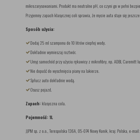
mikrozarysowaniami. Produkt ma neutralne pH, co czyni go w pełni bezp
Przyjemny zapach klasycznej coli sprawia, że mycie auta staje się jeszcze
Sposób użycia:
Dodaj 25 ml szamponu do 10 litrów ciepłej wody.
Dokładnie wymieszaj roztwór.
Umyj samochód przy użyciu rękawicy z mikrofibry, np. ADBL Caremitt lu
Nie dopuść do wyschnięcia piany na lakierze.
Spłucz auto dokładnie wodą.
Osusz pojazd.
Zapach:
klasyczna cola.
Pojemność: 1L
JJPM sp. z o.o., Terespolska 136A, 05-074 Nowy Konik, kraj: Polska, e-mail