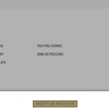
KI
POLITYKA COOKIES
AWY
DANE DO PRZELEWU
LEPU
AKCEPTUJĘ WSZYSTKIE