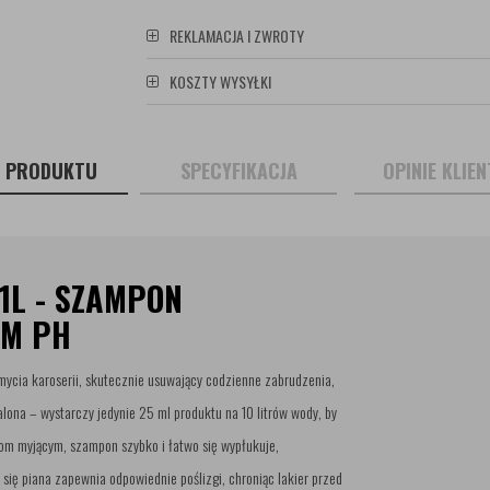
REKLAMACJA I ZWROTY
KOSZTY WYSYŁKI
S PRODUKTU
SPECYFIKACJA
OPINIE KLIE
1L - SZAMPON
YM PH
cia karoserii, skutecznie usuwający codzienne zabrudzenia,
lona – wystarczy jedynie 25 ml produktu na 10 litrów wody, by
kom myjącym, szampon szybko i łatwo się wypłukuje,
się piana zapewnia odpowiednie poślizgi, chroniąc lakier przed