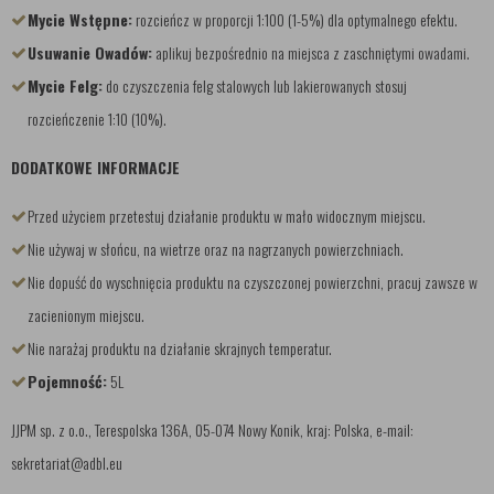
Mycie Wstępne:
rozcieńcz w proporcji 1:100 (1-5%) dla optymalnego efektu.
Usuwanie Owadów:
aplikuj bezpośrednio na miejsca z zaschniętymi owadami.
Mycie Felg:
do czyszczenia felg stalowych lub lakierowanych stosuj
rozcieńczenie 1:10 (10%).
DODATKOWE INFORMACJE
Przed użyciem przetestuj działanie produktu w mało widocznym miejscu.
Nie używaj w słońcu, na wietrze oraz na nagrzanych powierzchniach.
Nie dopuść do wyschnięcia produktu na czyszczonej powierzchni, pracuj zawsze w
zacienionym miejscu.
Nie narażaj produktu na działanie skrajnych temperatur.
Pojemność:
5L
JJPM sp. z o.o., Terespolska 136A, 05-074 Nowy Konik, kraj: Polska, e-mail:
sekretariat@adbl.eu