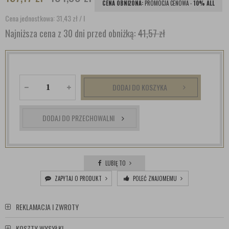
CENA OBNIŻONA:
PROMOCJA CENOWA -
10% ALL
Cena jednostkowa: 31,43
zł
/ l
Najniższa cena z 30 dni przed obniżką:
41,57 zł
DODAJ DO KOSZYKA
DODAJ DO PRZECHOWALNI
LUBIĘ TO
ZAPYTAJ O PRODUKT
POLEĆ ZNAJOMEMU
REKLAMACJA I ZWROTY
KOSZTY WYSYŁKI