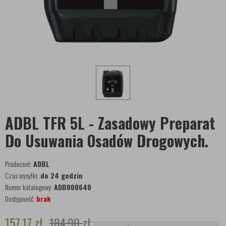
ADBL TFR 5L - Zasadowy Preparat
Do Usuwania Osadów Drogowych.
Producent:
ADBL
Czas wysyłki:
do 24 godzin
Numer katalogowy:
ADB000640
Dostępność:
brak
157,17
zł
184,90
zł