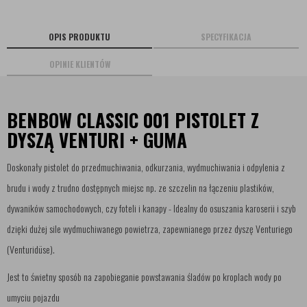
OPIS PRODUKTU
SPECYFIKACJA
OPINIE KLIENTÓW
BENBOW CLASSIC 001 PISTOLET Z
DYSZĄ VENTURI + GUMA
Doskonały pistolet do przedmuchiwania, odkurzania, wydmuchiwania i odpylenia z
brudu i wody z trudno dostępnych miejsc np. ze szczelin na łączeniu plastików,
dywaników samochodowych, czy foteli i kanapy - Idealny do osuszania karoserii i szyb
dzięki dużej sile wydmuchiwanego powietrza, zapewnianego przez dyszę Venturiego
(Venturidüse).
Jest to świetny sposób na zapobieganie powstawania śladów po kroplach wody po
umyciu pojazdu