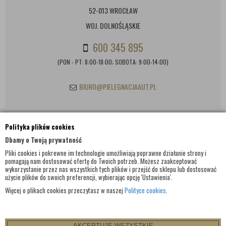
52-013 WROCŁAW
WOJ. DOLNOŚLĄSKIE
600 345 895
(PON - PT: 8:00-18:00; SOBOTA: 9:00-14:00)
BIURO@PIELEGNACJAAUT.PL
Polityka plików cookies
INFORMACJE KONTAKTOWE
Dbamy o Twoją prywatność
Pliki cookies i pokrewne im technologie umożliwiają poprawne działanie strony i
pomagają nam dostosować ofertę do Twoich potrzeb. Możesz zaakceptować
wykorzystanie przez nas wszystkich tych plików i przejść do sklepu lub dostosować
użycie plików do swoich preferencji, wybierając opcję 'Ustawienia'.
Więcej o plikach cookies przeczytasz w naszej
Polityce cookies
.
AKCEPTUJĘ WSZYSTKIE