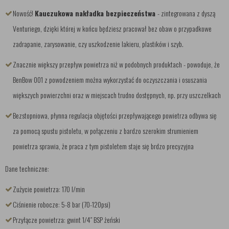
Nowość!
Kauczukowa nakładka bezpieczeństwa
- zintegrowana z dyszą
Venturiego, dzięki której w końcu będziesz pracował bez obaw o przypadkowe
zadrapanie, zarysowanie, czy uszkodzenie lakieru, plastików i szyb.
Znacznie większy przepływ powietrza niż w podobnych produktach - powoduje, że
BenBow 001 z powodzeniem można wykorzystać do oczyszczania i osuszania
większych powierzchni oraz w miejscach trudno dostępnych, np. przy uszczelkach
Bezstopniowa, płynna regulacja objętości przepływającego powietrza odbywa się
za pomocą spustu pistoletu, w połączeniu z bardzo szerokim strumieniem
powietrza sprawia, że praca z tym pistoletem staje się brdzo precyzyjna
Dane techniczne:
Zużycie powietrza: 170 l/min
Ciśnienie robocze: 5-8 bar (70-120psi)
Przyłącze powietrza: gwint 1/4″ BSP żeński