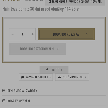
CENA OBNIŻONA:
PROMOCJA CENOWA -
10% ALL
Najniższa cena z 30 dni przed obniżką:
114,75 zł
DODAJ DO KOSZYKA
DODAJ DO PRZECHOWALNI
LUBIĘ TO
ZAPYTAJ O PRODUKT
POLEĆ ZNAJOMEMU
REKLAMACJA I ZWROTY
KOSZTY WYSYŁKI