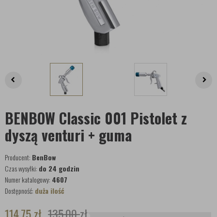
BENBOW Classic 001 Pistolet z
dyszą venturi + guma
Producent:
BenBow
Czas wysyłki:
do 24 godzin
Numer katalogowy:
4607
Dostępność:
duża ilość
114,75
zł
135,00
zł