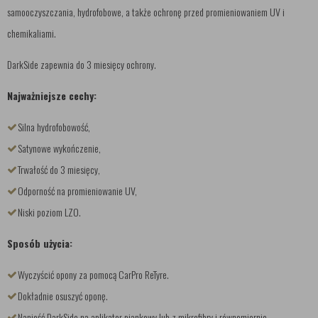
samooczyszczania, hydrofobowe, a także ochronę przed promieniowaniem UV i
chemikaliami.
DarkSide zapewnia do 3 miesięcy ochrony.
Najważniejsze cechy:
Silna hydrofobowość,
Satynowe wykończenie,
Trwałość do 3 miesięcy,
Odporność na promieniowanie UV,
Niski poziom LZO.
Sposób użycia:
Wyczyścić opony za pomocą CarPro ReTyre.
Dokładnie osuszyć oponę.
Nanieść DarkSide na aplikator piankowy lub z mikrofibry i równomiernie