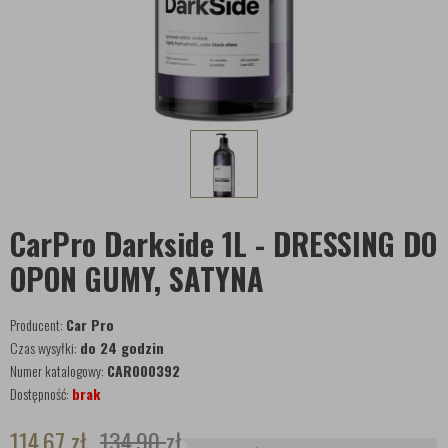
CarPro Darkside 1L - DRESSING DO
OPON GUMY, SATYNA
Producent:
Car Pro
Czas wysyłki:
do 24 godzin
Numer katalogowy:
CAR000392
Dostępność:
brak
114,67
zł
134,90
zł