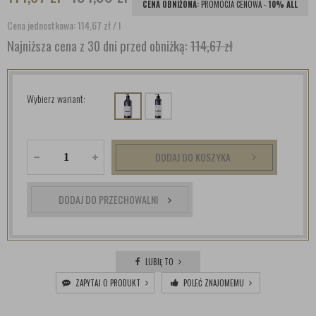
CENA OBNIŻONA:
PROMOCJA CENOWA -
10% ALL
Cena jednostkowa: 114,67
zł
/ l
Najniższa cena z 30 dni przed obniżką:
114,67 zł
Wybierz wariant:
DODAJ DO KOSZYKA
DODAJ DO PRZECHOWALNI
LUBIĘ TO
ZAPYTAJ O PRODUKT
POLEĆ ZNAJOMEMU