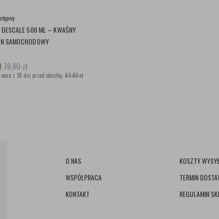
stępny
 DESCALE 500 ML – KWAŚNY
ON SAMOCHODOWY
ł
79,90
zł
 cena z 30 dni przed obniżką:
67,92 zł
O NAS
KOSZTY WYSYŁ
WSPÓŁPRACA
TERMIN DOST
KONTAKT
REGULAMIN SK