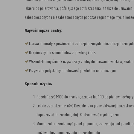
lakieru do polerowania, późniejszego odtłuszczania, a także do usuwani
zabezpieczonych i niezabezpieczonych podczas regularnego mycia kons
Najważniejsze cechy:
Usuwa minerały z powierzchni zabezpieczonych i niezabezpieczonych
Bezpieczny dla samochodów z powłoką i bez.
Wszechstronny środek czyszczący zdolny do usuwania wosków, sealan
Przywraca połysk i hydrofobowość powłokom ceramicznym.
Sposób użycia:
Rozcieńczyć 1:100 do mycia ręcznego lub 1:10 do pianownicy/opr
Lekkie zabrudzenia: użyć Descale jako piany aktywnej i pozostawi
dopuszczać do zaschnięcia). Kontynuować mycie ręczne.
Mocne zabrudzenia: myć panel po panelu, zaczynając od paneli po
możliwe, bez dopuszczania do zaschnięcia.