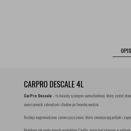
OPI
CARPRO DESCALE 4L
CarPro Descale
– to kwaśny szampon samochodowy, który został stwo
uporczywych zabrudzeń i śladów po twardej wodzie.
Rozbija nagromadzone zanieczyszczenia, które zmniejszają połysk i zapy
Podobnie jak wiele innych produktów CarPro, może być używany w pełnym