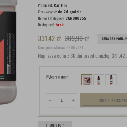
Producent:
Car Pro
Czas wysyłki:
do 24 godzin
Numer katalogowy:
CAR000355
Dostępność:
brak
331,42
zł
389,90
zł
CENA OBNIŻONA:
P
Cena jednostkowa: 82,85
zł
/ l
Najniższa cena z 30 dni przed obniżką:
331,42 
Wybierz wariant:
DODAJ DO KOSZYK
LUBIĘ TO