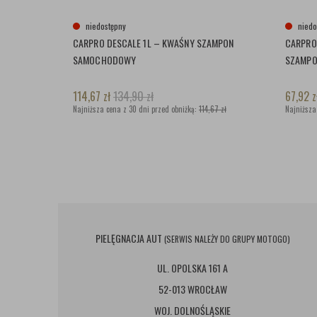
niedostępny
niedo
CARPRO DESCALE 1L – KWAŚNY SZAMPON
CARPRO
SAMOCHODOWY
SZAMP
114,67
zł
134,90
zł
67,92
z
Najniższa cena z 30 dni przed obniżką:
114,67 zł
Najniższa
PIELĘGNACJA AUT
(SERWIS NALEŻY DO GRUPY MOTOGO)
UL. OPOLSKA 161 A
52-013 WROCŁAW
WOJ. DOLNOŚLĄSKIE