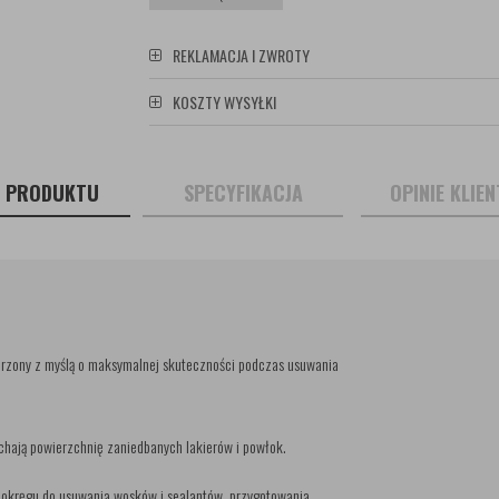
REKLAMACJA I ZWROTY
KOSZTY WYSYŁKI
S PRODUKTU
SPECYFIKACJA
OPINIE KLIE
rzony z myślą o maksymalnej skuteczności podczas usuwania
chają powierzchnię zaniedbanych lakierów i powłok.
 okręgu do usuwania wosków i sealantów, przygotowania