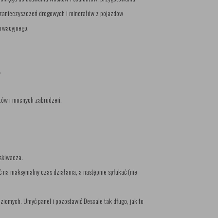
a zanieczyszczeń drogowych i minerałów z pojazdów
erwacyjnego.
.
tów i mocnych zabrudzeń.
yskiwacza.
ć na maksymalny czas działania, a następnie spłukać (nie
ziomych. Umyć panel i pozostawić Descale tak długo, jak to