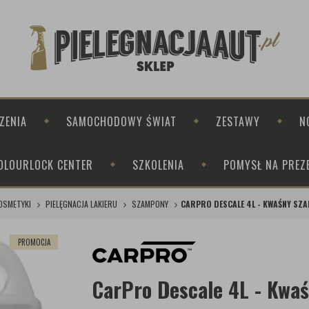
ZENIA
SAMOCHODOWY ŚWIAT
ZESTAWY
N
OLOURLOCK CENTER
SZKOLENIA
POMYSŁ NA PREZ
OSMETYKI
PIELĘGNACJA LAKIERU
SZAMPONY
CARPRO DESCALE 4L - KWAŚNY S
PROMOCJA
CarPro Descale 4L - Kw