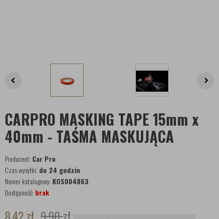
CARPRO MASKING TAPE 15mm x
40mm - TAŚMA MASKUJĄCA
Producent:
Car Pro
Czas wysyłki:
do 24 godzin
Numer katalogowy:
KOS004863
Dostępność:
brak
8,42
zł
9,90
zł