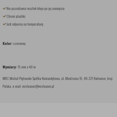
Nie pozostawia resztek kleju po jej usunięciu
Chroni plastiki
Jest odporna na temperaturę
Kolor:
czerwony
Wymiary:
15 mm x 40 m
MRC Michał Piętowski Spółka Komandytowa, ul. Miedziana 15, 40-321 Katowice, kraj:
Polska, e-mail: mrcleaner@mrcleaner.pl