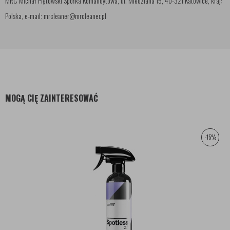
MRC Michał Piętowski Spółka Komandytowa, ul. Miedziana 15, 40-321 Katowice, kraj:
Polska, e-mail: mrcleaner@mrcleaner.pl
MOGĄ CIĘ ZAINTERESOWAĆ
-15%