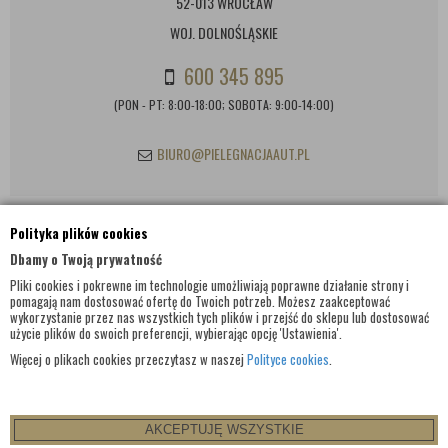
52-013 WROCŁAW
WOJ. DOLNOŚLĄSKIE
600 345 895
(PON - PT: 8:00-18:00; SOBOTA: 9:00-14:00)
BIURO@PIELEGNACJAAUT.PL
Polityka plików cookies
INFORMACJE KONTAKTOWE
Dbamy o Twoją prywatność
Pliki cookies i pokrewne im technologie umożliwiają poprawne działanie strony i
pomagają nam dostosować ofertę do Twoich potrzeb. Możesz zaakceptować
wykorzystanie przez nas wszystkich tych plików i przejść do sklepu lub dostosować
użycie plików do swoich preferencji, wybierając opcję 'Ustawienia'.
Więcej o plikach cookies przeczytasz w naszej
Polityce cookies
.
AKCEPTUJĘ WSZYSTKIE