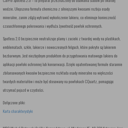
CarPro Spotless 2.0 – to preparat przeznaczony do usuwania śladów po twardej
wodzie. Ulepszona formuła chemiczna z silniejszymi kwasami rozbija osady
mineralne, zanim zdążą wytrawić wykończenie lakieru, co eliminuje konieczność
czasochłonnego polerowania i wydłuża żywotność powłok ochronnych.
Spotless 2.0 bezpiecznie neutralizuje plamy i zacieki z twardej wody na plastikach,
emblematach, szkle, lakierze i nowoczesnych felgach, które pokryte są lakierem
bezbarwnym. Jest niezbędnym produktem do przygotowania matowego lakieru do
aplikacji powłoki ochronnej lub konserwacji. Dzięki opatentowanej formule starannie
zbilansowanych kwasów bezpiecznie rozkłada osady mineralne na większości
twardych materiałów i może być stosowany na powłokach CQuartz, pomagając
utrzymać pojazd w czystości.
Dołączone pliki:
Karta charakterystyki