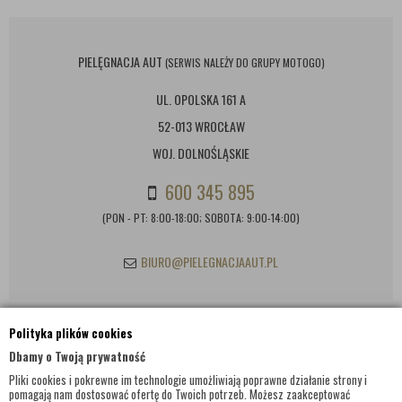
PIELĘGNACJA AUT
(SERWIS NALEŻY DO GRUPY MOTOGO)
UL. OPOLSKA 161 A
52-013 WROCŁAW
WOJ. DOLNOŚLĄSKIE
600 345 895
(PON - PT: 8:00-18:00; SOBOTA: 9:00-14:00)
BIURO@PIELEGNACJAAUT.PL
Polityka plików cookies
INFORMACJE KONTAKTOWE
Dbamy o Twoją prywatność
Pliki cookies i pokrewne im technologie umożliwiają poprawne działanie strony i
pomagają nam dostosować ofertę do Twoich potrzeb. Możesz zaakceptować