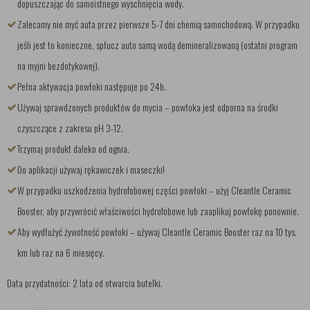
dopuszczając do samoistnego wyschnięcia wody.
Zalecamy nie myć auta przez pierwsze 5-7 dni chemią samochodową. W przypadku
jeśli jest to konieczne, spłucz auto samą wodą demineralizowaną (ostatni program
na myjni bezdotykowej).
Pełna aktywacja powłoki następuje po 24h.
Używaj sprawdzonych produktów do mycia – powłoka jest odporna na środki
czyszczące z zakresu pH 3-12.
Trzymaj produkt daleko od ognia.
Do aplikacji używaj rękawiczek i maseczki!
W przypadku uszkodzenia hydrofobowej części powłoki – użyj Cleantle Ceramic
Booster, aby przywrócić właściwości hydrofobowe lub zaaplikuj powłokę ponownie.
Aby wydłużyć żywotność powłoki – używaj Cleantle Ceramic Booster raz na 10 tys.
km lub raz na 6 miesięcy.
Data przydatności: 2 lata od otwarcia butelki.