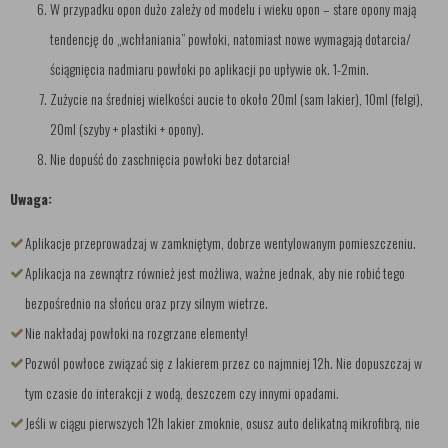
W przypadku opon dużo zależy od modelu i wieku opon – stare opony mają
tendencję do „wchłaniania” powłoki, natomiast nowe wymagają dotarcia/
ściągnięcia nadmiaru powłoki po aplikacji po upływie ok. 1-2min.
Zużycie na średniej wielkości aucie to około 20ml (sam lakier), 10ml (felgi),
20ml (szyby + plastiki + opony).
Nie dopuść do zaschnięcia powłoki bez dotarcia!
Uwaga:
Aplikacje przeprowadzaj w zamkniętym, dobrze wentylowanym pomieszczeniu.
Aplikacja na zewnątrz również jest możliwa, ważne jednak, aby nie robić tego
bezpośrednio na słońcu oraz przy silnym wietrze.
Nie nakładaj powłoki na rozgrzane elementy!
Pozwól powłoce związać się z lakierem przez co najmniej 12h. Nie dopuszczaj w
tym czasie do interakcji z wodą, deszczem czy innymi opadami.
Jeśli w ciągu pierwszych 12h lakier zmoknie, osusz auto delikatną mikrofibrą, nie