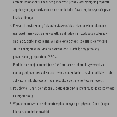
drobinki komponentu nadal będą widoczne, jednak wstrząśnięcie preparatu
zapobiegnie jego osadzeniu się na dnie butelki. Powtarzaj tę czynność przed
każdą aplikacją.
Przygotuj powierzchnię (lakier/felgi/szyby/plastiki/opony/inne elementy
gumowe) – usuwając z niej wszystkie zabrudzenia – zwłaszcza takie jak
smoła czy opiłki metaliczne. W razie konieczności spoleruj lakier w celu
100% usunięcia wszelkich niedoskonałości. Odtłuść przygotowaną
powierzchnię preparatem IPA50%.
Produkt nakładaj sekcjami (np.40x40cm) oraz ruchami krzyżowymi za
pomocą dołączonego aplikatora – w przypadku lakieru, szyb, plastików – lub
aplikatora mikrofibrowego – w przypadku opon, elementów gumowych.
Po upływie 1-2min. po nałożeniu, dotrzyj produkt mikrofibrą, aż do całkowitego
usunięcia smug.
W przypadku szyb oraz elementów plastikowych po upływie 1-2min. ściągnij
lub dotrzyj nadmiar powłoki.