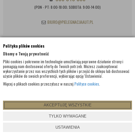
(PON - PT: 8:00-18:00; SOBOTA: 9:00-14:00)
BIURO@PIELEGNACJAAUT.PL
Polityka plików cookies
INFORMACJE KONTAKTOWE
Dbamy o Twoją prywatność
Pliki cookies i pokrewne im technologie umożliwiają poprawne działanie strony i
pomagają nam dostosować ofertę do Twoich potrzeb. Możesz zaakceptować
wykorzystanie przez nas wszystkich tych plików i przejść do sklepu lub dostosować
użycie plików do swoich preferencji, wybierając opcję 'Ustawienia'.
Więcej o plikach cookies przeczytasz w naszej
Polityce cookies
.
AKCEPTUJĘ WSZYSTKIE
© WSZELKIE PRAWA ZASTRZEŻONE 2017 |
PIELEGNACJAAUT.PL
TYLKO WYMAGANE
PROJEKT I OPROGRAMOWANIE SKLEPU:
EBEXO
USTAWIENIA