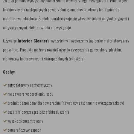
Za jego pomocą wyczyścimy powierzchnie wewnętrznego naszego auta. Produkt jest
bezpieczny dla następujących powierzchni guma, plastik, ekrany lcd, tapicerka
materiałowa, ekoskóra. Środek charakteryzuje się właściwościami antybakteryjnymi i
antystatycznymi. Efekt duszenia nie występuje.
Używając
Interior Cleaner
'a wyczyścimy i wypierzemy tapicerkę materiałową oraz
podsufitkę. Produktu możemy również użyć do czyszczenia gumy, skóry, plastiku,
elementów lakierowanych i skóropodobnych (ekoskóra).
Cechy:
antybakteryjny i antystatyczny
nie zawiera wodorotlenku sodu
produkt bezpieczny dla powierzchni (nawet gdy zaschnie nie wyrządza szkody)
duża siła czyszcząca bez efektu duszenia
wysoko skoncentrowany
pomarańczowy zapach