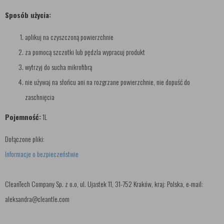
Sposób użycia:
aplikuj na czyszczoną powierzchnie
za pomocą szczotki lub pędzla wypracuj produkt
wytrzyj do sucha mikrofibrą
nie używaj na słońcu ani na rozgrzane powierzchnie, nie dopuść do
zaschnięcia
Pojemność:
1L
Dołączone pliki:
Informacje o bezpieczeństwie
CleanTech Company Sp. z o.o, ul. Ujastek 11, 31-752 Kraków, kraj: Polska, e-mail:
aleksandra@cleantle.com