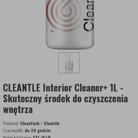
CLEANTLE Interior Cleaner+ 1L -
Skuteczny środek do czyszczenia
wnętrza
Producent:
CleanTech / Cleantle
Czas wysyłki:
do 24 godzin
Numer katalogowy:
CTL-IC+1l