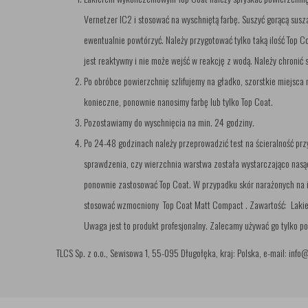
Vernetzer IC2 i stosować na wyschniętą farbę. Suszyć gorącą susza
ewentualnie powtórzyć. Należy przygotować tylko taką ilość Top C
jest reaktywny i nie może wejść w reakcję z wodą. Należy chronić s
Po obróbce powierzchnię szlifujemy na gładko, szorstkie miejsca 
konieczne, ponownie nanosimy farbę lub tylko Top Coat.
Pozostawiamy do wyschnięcia na min. 24 godziny.
Po 24-48 godzinach należy przeprowadzić test na ścieralność prz
sprawdzenia, czy wierzchnia warstwa została wystarczająco nasą
ponownie zastosować Top Coat. W przypadku skór narażonych na 
stosować wzmocniony Top Coat Matt Compact . Zawartość: Lakier 
Uwaga jest to produkt profesjonalny. Zalecamy używać go tylko po
TLCS Sp. z o.o., Sewisowa 1, 55-095 Długołęka, kraj: Polska, e-mail: info