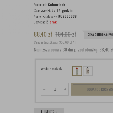
Producent:
Colourlock
Czas wysyłki:
do 24 godzin
Numer katalogowy:
KOS005038
Dostępność:
brak
88,40
zł
104,00
zł
CENA OBNIŻONA:
PRO
Cena jednostkowa: 353,60
zł
/ l
Najniższa cena z 30 dni przed obniżką:
88,40 z
Wybierz wariant:
DODAJ DO KOSZYK
LUBIĘ TO