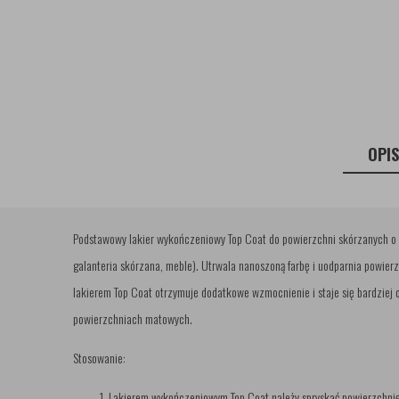
OPI
Podstawowy lakier wykończeniowy Top Coat do powierzchni skórzanych o st
galanteria skórzana, meble). Utrwala nanoszoną farbę i uodparnia powier
lakierem Top Coat otrzymuje dodatkowe wzmocnienie i staje się bardziej 
powierzchniach matowych.
Stosowanie:
Lakierem wykończeniowym Top Coat należy spryskać powierzchni