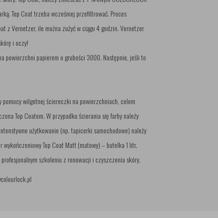
rką. Top Coat trzeba wcześniej przefiltrować. Proces
oat z Vernetzer, ile można zużyć w ciągu 4 godzin. Vernetzer
kórę i oczy!
na powierzchni papierem o grubości 3000. Następnie, jeśli to
y pomocy wilgotnej ściereczki na powierzchniach, celem
czona Top Coatem. W przypadku ścierania się farby należy
intenstywne użytkowanie (np. tapicerki samochodowe) należy
wykończeniowy Top Coat Matt (matowy) – butelka 1 litr.
 profesjonalnym szkoleniu z renowacji i czyszczenia skóry.
@colourlock.pl