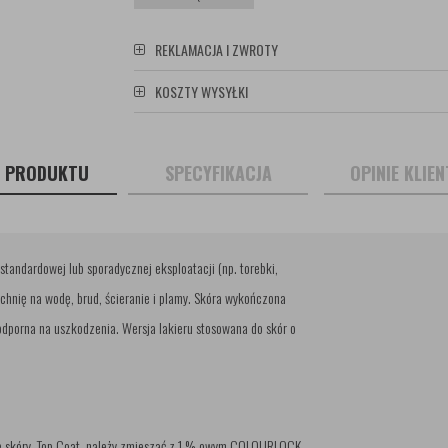
REKLAMACJA I ZWROTY
KOSZTY WYSYŁKI
S PRODUKTU
SPECYFIKACJA
OPINIE KLIE
andardowej lub sporadycznej eksploatacji (np. torebki,
zchnię na wodę, brud, ścieranie i plamy. Skóra wykończona
odporna na uszkodzenia. Wersja lakieru stosowana do skór o
ę skóry. Top Coat, należy zmieszać z 1 %-owym COLOURLOCK