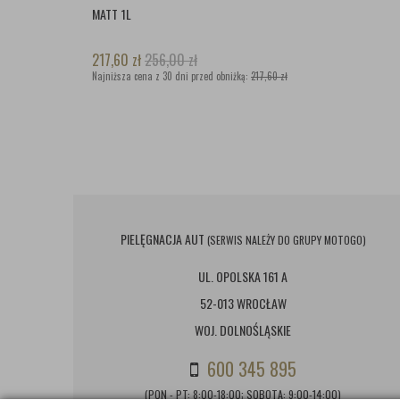
MATT 1L
217,60
zł
256,00
zł
Najniższa cena z 30 dni przed obniżką:
217,60 zł
PIELĘGNACJA AUT
(SERWIS NALEŻY DO GRUPY MOTOGO)
UL. OPOLSKA 161 A
52-013 WROCŁAW
WOJ. DOLNOŚLĄSKIE
600 345 895
(PON - PT: 8:00-18:00; SOBOTA: 9:00-14:00)