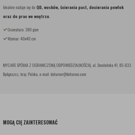
Idealnie nadaje się do
QD, wosków, ścierania past, docierania powłok
oraz do prac we wnętrzu
.
Gramatura: 380 gsm
Wymiar: 40x40 cm
MYCARE SPÓŁKA Z OGRANICZONĄ ODPOWIEDZIALNOŚCIĄ, ul. Smoleńska 41, 85-833
Bydgoszcz, kraj: Polska, e-mail: deturner@deturner.com
MOGĄ CIĘ ZAINTERESOWAĆ