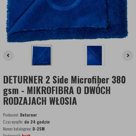
DETURNER 2 Side Microfiber 380
gsm - MIKROFIBRA O DWÓCH
RODZAJACH WŁOSIA
Producent:
Deturner
Czas wysyłki:
do 24 godzin
Numer katalogowy:
D-2SM
Dostępność:
brak