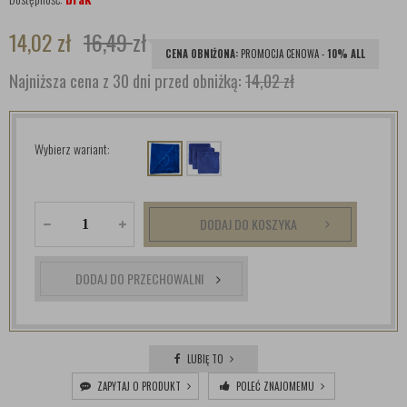
14,02
zł
16,49
zł
CENA OBNIŻONA:
PROMOCJA CENOWA -
10% ALL
Najniższa cena z 30 dni przed obniżką:
14,02 zł
Wybierz wariant:
DODAJ DO KOSZYKA
DODAJ DO PRZECHOWALNI
LUBIĘ TO
ZAPYTAJ O PRODUKT
POLEĆ ZNAJOMEMU