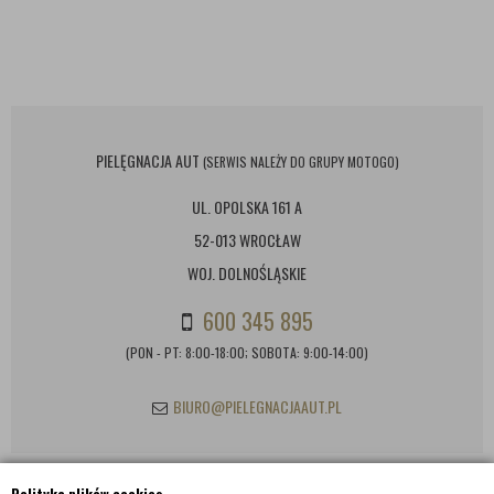
PIELĘGNACJA AUT
(SERWIS NALEŻY DO GRUPY MOTOGO)
UL. OPOLSKA 161 A
52-013 WROCŁAW
WOJ. DOLNOŚLĄSKIE
600 345 895
(PON - PT: 8:00-18:00; SOBOTA: 9:00-14:00)
BIURO@PIELEGNACJAAUT.PL