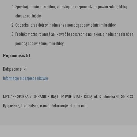
Spryskaj obficie mikrofibrę, a następnie rozprowadź na powierzchnię którą
chcesz odtłuścić.
Odczekaj oraz dotrzyj nadmiar za pomocą odpowiedniej mikrofibry.
Produkt można również aplikować bezpośrednio na lakier, a nadmiar zebrać za
pomocą odpowiedniej mikrofibry.
Pojemność:
5 L
Dołączone pliki:
Informacje o bezpieczeństwie
MYCARE SPÓŁKA Z OGRANICZONĄ ODPOWIEDZIALNOŚCIĄ, ul. Smoleńska 41, 85-833
Bydgoszcz, kraj: Polska, e-mail: deturner@deturner.com