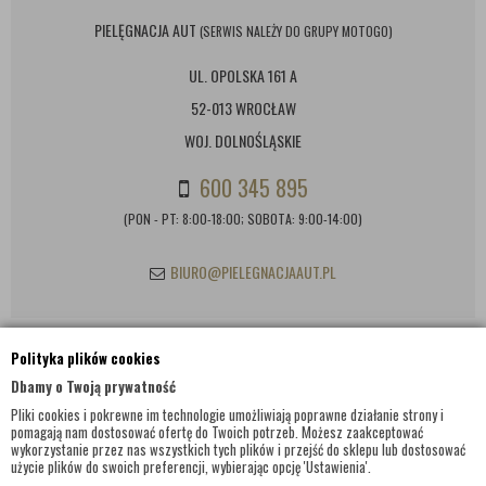
PIELĘGNACJA AUT
(SERWIS NALEŻY DO GRUPY MOTOGO)
UL. OPOLSKA 161 A
52-013 WROCŁAW
WOJ. DOLNOŚLĄSKIE
600 345 895
(PON - PT: 8:00-18:00; SOBOTA: 9:00-14:00)
BIURO@PIELEGNACJAAUT.PL
Polityka plików cookies
INFORMACJE KONTAKTOWE
Dbamy o Twoją prywatność
Pliki cookies i pokrewne im technologie umożliwiają poprawne działanie strony i
pomagają nam dostosować ofertę do Twoich potrzeb. Możesz zaakceptować
wykorzystanie przez nas wszystkich tych plików i przejść do sklepu lub dostosować
użycie plików do swoich preferencji, wybierając opcję 'Ustawienia'.