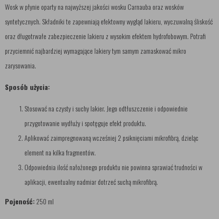
Wosk w płynie oparty na najwyższej jakości wosku Carnauba oraz wosków
syntetycznych. Składniki te zapewniają efektowny wygląd lakieru, wyczuwalną śliskość
oraz długotrwałe zabezpieczenie lakieru z wysokim efektem hydrofobowym. Potrafi
przyciemnić najbardziej wymagające lakiery tym samym zamaskować mikro
zarysowania.
Sposób użycia:
Stosować na czysty i suchy lakier. Jego odtłuszczenie i odpowiednie
przygotowanie wydłuży i spotęguje efekt produktu.
Aplikować zaimpregnowaną wcześniej 2 psiknięciami mikrofibrą, dzieląc
element na kilka fragmentów.
Odpowiednia ilość nałożonego produktu nie powinna sprawiać trudności w
aplikacji, ewentualny nadmiar dotrzeć suchą mikrofibrą.
Pojeność:
250 ml