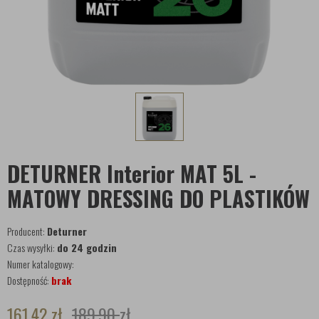
DETURNER Interior MAT 5L -
MATOWY DRESSING DO PLASTIKÓW
Producent:
Deturner
Czas wysyłki:
do 24 godzin
Numer katalogowy:
Dostępność:
brak
161,42
zł
189,90
zł