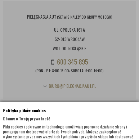
PIELĘGNACJA AUT
(SERWIS NALEŻY DO GRUPY MOTOGO)
UL. OPOLSKA 161 A
52-013 WROCŁAW
WOJ. DOLNOŚLĄSKIE
600 345 895
(PON - PT: 8:00-18:00; SOBOTA: 9:00-14:00)
BIURO@PIELEGNACJAAUT.PL
Polityka plików cookies
INFORMACJE KONTAKTOWE
Dbamy o Twoją prywatność
Pliki cookies i pokrewne im technologie umożliwiają poprawne działanie strony i
pomagają nam dostosować ofertę do Twoich potrzeb. Możesz zaakceptować
wykorzystanie przez nas wszystkich tych plików i przejść do sklepu lub dostosować