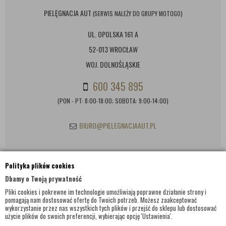
PIELĘGNACJA AUT
(SERWIS NALEŻY DO GRUPY MOTOGO)
UL. OPOLSKA 161 A
52-013 WROCŁAW
WOJ. DOLNOŚLĄSKIE
600 345 895
(PON - PT: 8:00-18:00; SOBOTA: 9:00-14:00)
BIURO@PIELEGNACJAAUT.PL
Polityka plików cookies
INFORMACJE KONTAKTOWE
Dbamy o Twoją prywatność
Pliki cookies i pokrewne im technologie umożliwiają poprawne działanie strony i
pomagają nam dostosować ofertę do Twoich potrzeb. Możesz zaakceptować
wykorzystanie przez nas wszystkich tych plików i przejść do sklepu lub dostosować
użycie plików do swoich preferencji, wybierając opcję 'Ustawienia'.