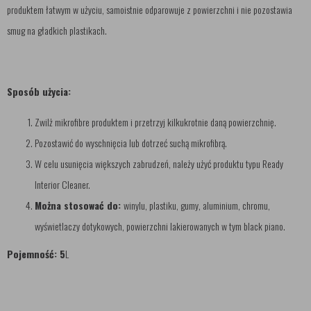
produktem łatwym w użyciu, samoistnie odparowuje z powierzchni i nie pozostawia
smug na gładkich plastikach.
Sposób użycia:
Zwilż mikrofibre produktem i przetrzyj kilkukrotnie daną powierzchnię.
Pozostawić do wyschnięcia lub dotrzeć suchą mikrofibrą.
W celu usunięcia większych zabrudzeń, należy użyć produktu typu Ready
Interior Cleaner.
Można stosować do:
winylu, plastiku, gumy, aluminium, chromu,
wyświetlaczy dotykowych, powierzchni lakierowanych w tym black piano.
Pojemność: 5
L