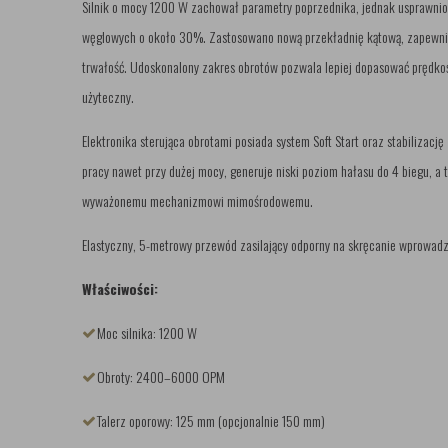
Silnik o mocy 1200 W zachował parametry poprzednika, jednak usprawni
węglowych o około 30%. Zastosowano nową przekładnię kątową, zapewnia
trwałość. Udoskonalony zakres obrotów pozwala lepiej dopasować prędkość
użyteczny.
Elektronika sterująca obrotami posiada system Soft Start oraz stabilizacj
pracy nawet przy dużej mocy, generuje niski poziom hałasu do 4 biegu, a 
wyważonemu mechanizmowi mimośrodowemu.
Elastyczny, 5-metrowy przewód zasilający odporny na skręcanie wprowadz
Właściwości:
Moc silnika: 1200 W
Obroty: 2400–6000 OPM
Talerz oporowy: 125 mm (opcjonalnie 150 mm)