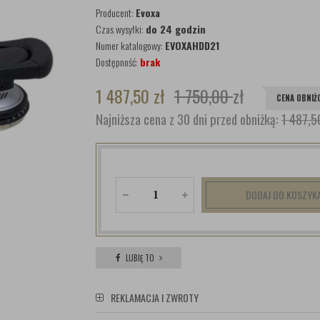
Producent:
Evoxa
Czas wysyłki:
do 24 godzin
Numer katalogowy:
EVOXAHDD21
Dostępność:
brak
1 487,50
zł
1 750,00
zł
CENA OBNIŻ
Najniższa cena z 30 dni przed obniżką:
1 487,5
DODAJ DO KOSZYK
LUBIĘ TO
REKLAMACJA I ZWROTY