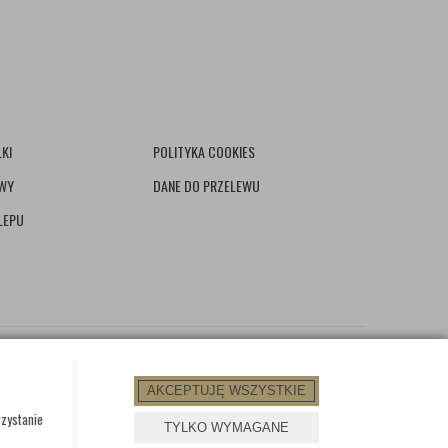
KI
POLITYKA COOKIES
AWY
DANE DO PRZELEWU
LEPU
AKCEPTUJĘ WSZYSTKIE
rzystanie
TYLKO WYMAGANE