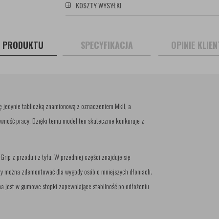
KOSZTY WYSYŁKI
S PRODUKTU
SPECYFIKACJA
OPINIE KLIE
ę jedynie tabliczką znamionową z oznaczeniem MkII, a
ywność pracy. Dzięki temu model ten skutecznie konkuruje z
ip z przodu i z tyłu. W przedniej części znajduje się
óry można zdemontować dla wygody osób o mniejszych dłoniach.
na jest w gumowe stopki zapewniające stabilność po odłożeniu