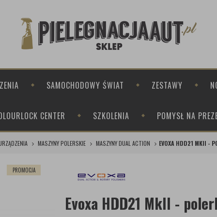
ZENIA
SAMOCHODOWY ŚWIAT
ZESTAWY
N
OLOURLOCK CENTER
SZKOLENIA
POMYSŁ NA PREZ
URZĄDZENIA
MASZYNY POLERSKIE
MASZYNY DUAL ACTION
EVOXA HDD21 MKII - 
PROMOCJA
Evoxa HDD21 MkII - poler