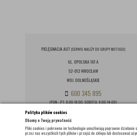
PIELĘGNACJA AUT
(SERWIS NALEŻY DO GRUPY MOTOGO)
UL. OPOLSKA 161 A
52-013 WROCŁAW
WOJ. DOLNOŚLĄSKIE
600 345 895
(PON - PT: 8:00-18:00; SOBOTA: 9:00-14:00)
Polityka plików cookies
BIURO@PIELEGNACJAAUT.PL
Dbamy o Twoją prywatność
Pliki cookies i pokrewne im technologie umożliwiają poprawne działani
przez nas wszystkich tych plików i przejść do sklepu lub dostosować użyc