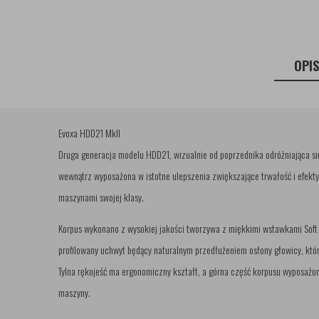
OPI
Evoxa HDD21 MkII
Druga generacja modelu HDD21, wizualnie od poprzednika odróżniająca si
wewnątrz wyposażona w istotne ulepszenia zwiększające trwałość i efekt
maszynami swojej klasy.
Korpus wykonano z wysokiej jakości tworzywa z miękkimi wstawkami Soft Gr
profilowany uchwyt będący naturalnym przedłużeniem osłony głowicy, kt
Tylna rękojeść ma ergonomiczny kształt, a górna część korpusu wyposażo
maszyny.