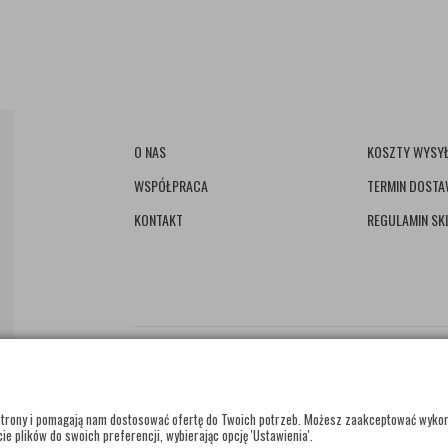
O NAS
KOSZTY WYSYŁ
WSPÓŁPRACA
TERMIN DOST
KONTAKT
REGULAMIN SK
e strony i pomagają nam dostosować ofertę do Twoich potrzeb. Możesz zaakceptować wyko
ie plików do swoich preferencji, wybierając opcję 'Ustawienia'.