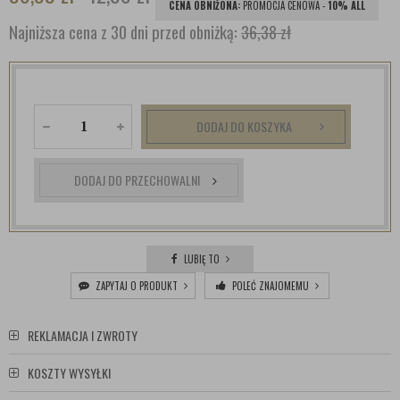
CENA OBNIŻONA:
PROMOCJA CENOWA -
10% ALL
Najniższa cena z 30 dni przed obniżką:
36,38 zł
DODAJ DO KOSZYKA
DODAJ DO PRZECHOWALNI
LUBIĘ TO
ZAPYTAJ O PRODUKT
POLEĆ ZNAJOMEMU
REKLAMACJA I ZWROTY
KOSZTY WYSYŁKI