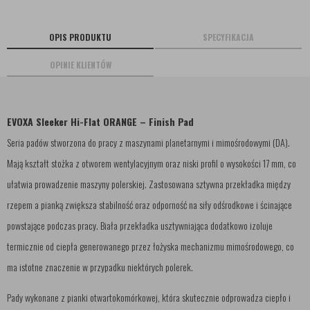
OPIS PRODUKTU
SPECYFIKACJA
OPINIE KLIENTÓW
EVOXA Sleeker Hi-Flat ORANGE – Finish Pad
Seria padów stworzona do pracy z maszynami planetarnymi i mimośrodowymi (DA).
Mają kształt stożka z otworem wentylacyjnym oraz niski profil o wysokości 17 mm, co
ułatwia prowadzenie maszyny polerskiej. Zastosowana sztywna przekładka między
rzepem a pianką zwiększa stabilność oraz odporność na siły odśrodkowe i ścinające
powstające podczas pracy. Biała przekładka usztywniająca dodatkowo izoluje
termicznie od ciepła generowanego przez łożyska mechanizmu mimośrodowego, co
ma istotne znaczenie w przypadku niektórych polerek.
Pady wykonane z pianki otwartokomórkowej, która skutecznie odprowadza ciepło i