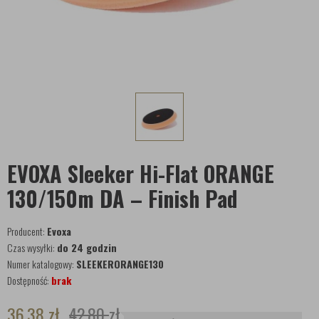
EVOXA Sleeker Hi-Flat ORANGE
130/150m DA – Finish Pad
Producent:
Evoxa
Czas wysyłki:
do 24 godzin
Numer katalogowy:
SLEEKERORANGE130
Dostępność:
brak
36,38
zł
42,80
zł