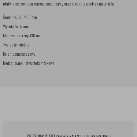
ułatwia usuwanie przepracowanej pasty oraz urobku z wnętrza materiału.
Średnica: 130/150 mm
Wysokość: 17 mm
Mocowanie: rzep 130 mm
Twardość: miękka
Kolor: pomarańczowy
Rodzaj pianki: otwartokomórkowa
PIELĘGNACJA AUT
(SERWIS NALEŻY DO GRUPY MOTOGO)