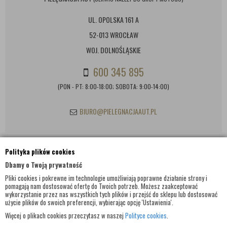
UL. OPOLSKA 161 A
52-013 WROCŁAW
WOJ. DOLNOŚLĄSKIE
600 345 895
(PON - PT: 8:00-18:00; SOBOTA: 9:00-14:00)
BIURO@PIELEGNACJAAUT.PL
Polityka plików cookies
INFORMACJE KONTAKTOWE
Dbamy o Twoją prywatność
Pliki cookies i pokrewne im technologie umożliwiają poprawne działanie strony i
pomagają nam dostosować ofertę do Twoich potrzeb. Możesz zaakceptować
wykorzystanie przez nas wszystkich tych plików i przejść do sklepu lub dostosować
użycie plików do swoich preferencji, wybierając opcję 'Ustawienia'.
Więcej o plikach cookies przeczytasz w naszej
Polityce cookies
.