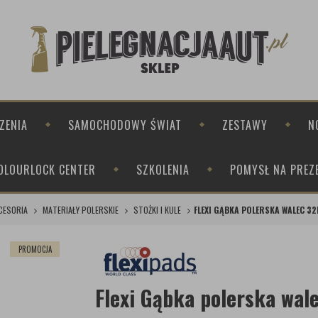
ZENIA
SAMOCHODOWY ŚWIAT
ZESTAWY
N
OLOURLOCK CENTER
SZKOLENIA
POMYSŁ NA PREZ
CESORIA
MATERIAŁY POLERSKIE
STOŻKI I KULE
FLEXI GĄBKA POLERSKA WALEC 3
PROMOCJA
Flexi Gąbka polerska w