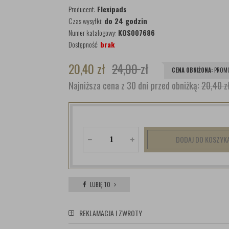
Producent:
Flexipads
Czas wysyłki:
do 24 godzin
Numer katalogowy:
KOS007686
Dostępność:
brak
20,40
zł
24,00
zł
CENA OBNIŻONA:
PROMO
Najniższa cena z 30 dni przed obniżką:
20,40 z
DODAJ DO KOSZYK
LUBIĘ TO
REKLAMACJA I ZWROTY