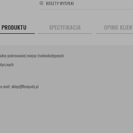
KOSZTY WYSYŁKI
S PRODUKTU
SPECYFIKACJA
OPINIE KLIE
adne polerowanie) miejsc trudnodostępnych
atycznych
e-mail: sklep@flexipads.pl