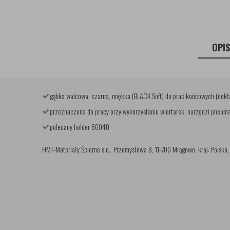
OPI
gąbka walcowa, czarna, miękka (BLACK Soft) do prac końcowych (dokł
przeznaczona do pracy przy wykorzystaniu wiertarek, narzędzi pneum
polecany holder 60040
HMT-Materiały Ścierne s.c., Przemysłowa 8, 11-700 Mrągowo, kraj: Polska, 