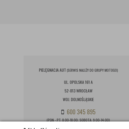
PIELĘGNACJA AUT
(SERWIS NALEŻY DO GRUPY MOTOGO)
UL. OPOLSKA 161 A
52-013 WROCŁAW
WOJ. DOLNOŚLĄSKIE
600 345 895
(PON - PT: 8:00-18:00; SOBOTA: 9:00-14:00)