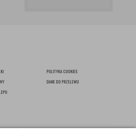
KI
POLITYKA COOKIES
AWY
DANE DO PRZELEWU
LEPU